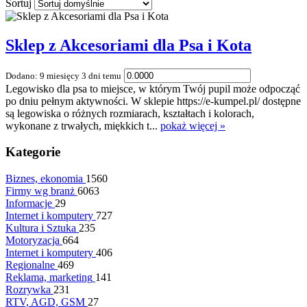
Sortuj
Sklep z Akcesoriami dla Psa i Kota
Dodano: 9 miesięcy 3 dni temu
Legowisko dla psa to miejsce, w którym Twój pupil może odpocząć
po dniu pełnym aktywności. W sklepie https://e-kumpel.pl/ dostępne
są legowiska o różnych rozmiarach, kształtach i kolorach,
wykonane z trwałych, miękkich t...
pokaż więcej »
Kategorie
Biznes, ekonomia
1560
Firmy wg branż
6063
Informacje
29
Internet i komputery
727
Kultura i Sztuka
235
Motoryzacja
664
Internet i komputery
406
Regionalne
469
Reklama, marketing
141
Rozrywka
231
RTV, AGD, GSM
27