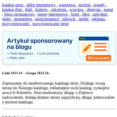
katalog stron
,
sklep internetowy
,
warszawa
,
noclegi
,
porady
,
katalog firm
,
łódź
,
kraków
,
szkolenia
,
wrocław
,
dentysta
,
portal
,
biuro rachunkowe
,
strony internetowe
,
hotel
,
blog
,
adwokat
,
sklep
,
stomatolog
,
nieruchomosci
,
zdrowie
,
meble
,
reklama
,
pozycjonowanie
,
pozycjonowanie stron
Linki SEO 24 - .:Grupa SEO 24:.
Zapraszamy do moderowanego katalogu stron. Dodając swoją
stronę do Naszego katalogu, reklamujesz swój katalog, zyskujesz
nowych Klientów. Nasi moderatorzy dbając o Państwa
zadowolenie, dodają dodane strony najszybciej, dbając jednocześnie
o poziom katalogu.