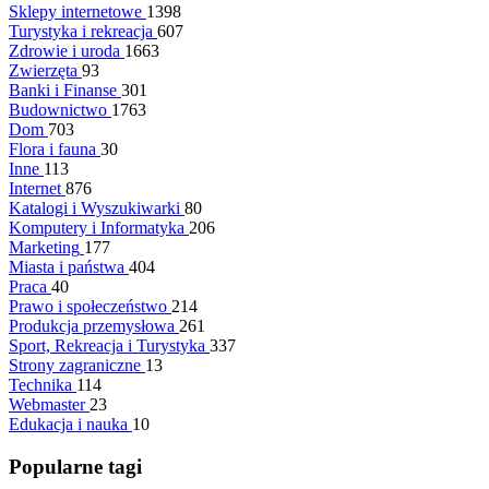
Sklepy internetowe
1398
Turystyka i rekreacja
607
Zdrowie i uroda
1663
Zwierzęta
93
Banki i Finanse
301
Budownictwo
1763
Dom
703
Flora i fauna
30
Inne
113
Internet
876
Katalogi i Wyszukiwarki
80
Komputery i Informatyka
206
Marketing
177
Miasta i państwa
404
Praca
40
Prawo i społeczeństwo
214
Produkcja przemysłowa
261
Sport, Rekreacja i Turystyka
337
Strony zagraniczne
13
Technika
114
Webmaster
23
Edukacja i nauka
10
Popularne tagi