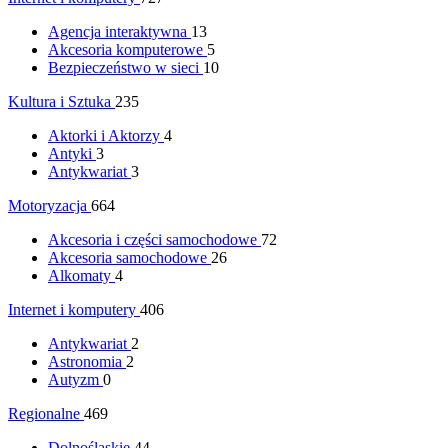
Agencja interaktywna
13
Akcesoria komputerowe
5
Bezpieczeństwo w sieci
10
Kultura i Sztuka
235
Aktorki i Aktorzy
4
Antyki
3
Antykwariat
3
Motoryzacja
664
Akcesoria i części samochodowe
72
Akcesoria samochodowe
26
Alkomaty
4
Internet i komputery
406
Antykwariat
2
Astronomia
2
Autyzm
0
Regionalne
469
Dolnośląskie
44