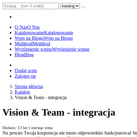
O Nas
O Nas
Katalogowanie
Katalogowanie
Wpis na Blogu
Wpis na Blogu
Multikod
Multikod
Wyróżnienie wpisu
Wyróżnienie wpisu
Blog
Blog
Dodaj wpis
Zaloguj się
Strona główna
Katalog
Vision & Team - integracja
Vision & Team - integracja
Dodano: 13 lat 1 miesiąc temu
Na pewno Twoja korporacja nie może odpowiednio funkcjonować bez 