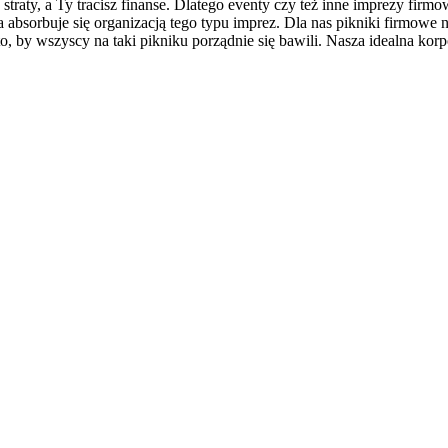
traty, a Ty tracisz finanse. Dlatego eventy czy też inne imprezy firmo
 absorbuje się organizacją tego typu imprez. Dla nas pikniki firmowe
, by wszyscy na taki pikniku porządnie się bawili. Nasza idealna korp