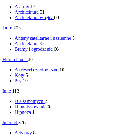
Alarmy
17
Architektura
51
Architektura wnętrz
60
Dom
703
Anteny satelitarne i naziemne
5
Architektura
92
Bramy i ogrodzenia
66
Flora i fauna
30
Akcesoria zoologiczne
10
Koty
5
Psy
10
Inne
113
Dla samotnych
2
Hipnotyzowanie
0
Hipnoza
1
Internet
876
Artykuły
8