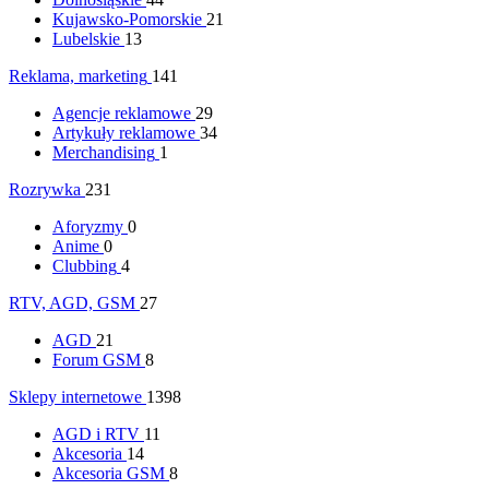
Kujawsko-Pomorskie
21
Lubelskie
13
Reklama, marketing
141
Agencje reklamowe
29
Artykuły reklamowe
34
Merchandising
1
Rozrywka
231
Aforyzmy
0
Anime
0
Clubbing
4
RTV, AGD, GSM
27
AGD
21
Forum GSM
8
Sklepy internetowe
1398
AGD i RTV
11
Akcesoria
14
Akcesoria GSM
8