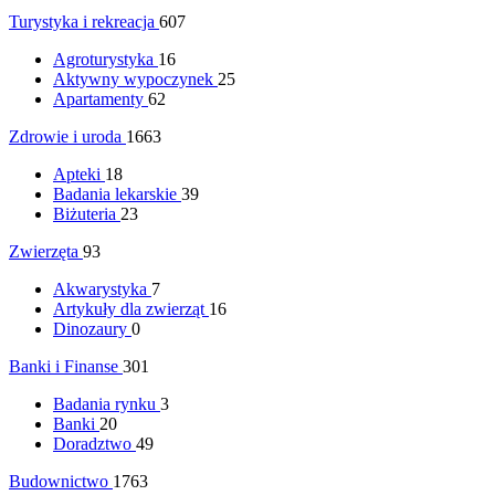
Turystyka i rekreacja
607
Agroturystyka
16
Aktywny wypoczynek
25
Apartamenty
62
Zdrowie i uroda
1663
Apteki
18
Badania lekarskie
39
Biżuteria
23
Zwierzęta
93
Akwarystyka
7
Artykuły dla zwierząt
16
Dinozaury
0
Banki i Finanse
301
Badania rynku
3
Banki
20
Doradztwo
49
Budownictwo
1763