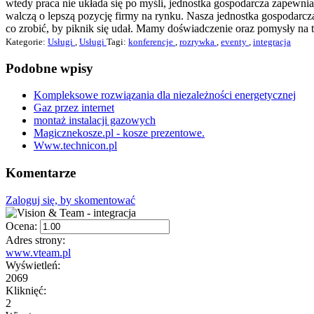
wtedy praca nie układa się po myśli, jednostka gospodarcza zapewnia s
walczą o lepszą pozycję firmy na rynku. Nasza jednostka gospodarcza
co zrobić, by piknik się udał. Mamy doświadczenie oraz pomysły na to
Kategorie:
Usługi
,
Usługi
Tagi:
konferencje
,
rozrywka
,
eventy
,
integracja
Podobne wpisy
Kompleksowe rozwiązania dla niezależności energetycznej
Gaz przez internet
montaż instalacji gazowych
Magicznekosze.pl - kosze prezentowe.
Www.technicon.pl
Komentarze
Zaloguj się, by skomentować
Ocena:
Adres strony:
www.vteam.pl
Wyświetleń:
2069
Kliknięć:
2