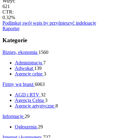
Wizyt:
621
CTR:
0.32%
Podlinkuj swój wpis by przyśpieszyć indeksację
Raportuj
Kategorie
Biznes, ekonomia
1560
Administracja
7
Adwokat
139
Agencje celne
3
Firmy wg branż
6063
AGD i RTV
32
Agencja Celna
3
Agencje artystyczne
8
Informacje
29
Ogłoszenia
29
Internet i komputery
727