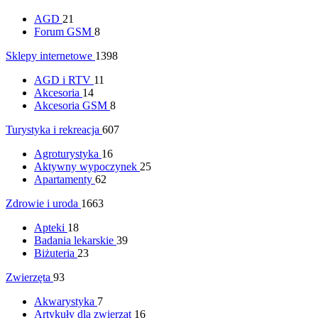
AGD
21
Forum GSM
8
Sklepy internetowe
1398
AGD i RTV
11
Akcesoria
14
Akcesoria GSM
8
Turystyka i rekreacja
607
Agroturystyka
16
Aktywny wypoczynek
25
Apartamenty
62
Zdrowie i uroda
1663
Apteki
18
Badania lekarskie
39
Biżuteria
23
Zwierzęta
93
Akwarystyka
7
Artykuły dla zwierząt
16