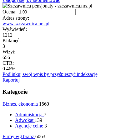
Zaloguj się, by skomentować
Ocena:
Adres strony:
www.szczawnica.nrs.pl
Wyświetleń:
1212
Kliknięć:
3
Wizyt:
656
CTR:
0.46%
Podlinkuj swój wpis by przyśpieszyć indeksację
Raportuj
Kategorie
Biznes, ekonomia
1560
Administracja
7
Adwokat
139
Agencje celne
3
Firmy wg branż
6063