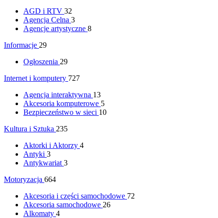
AGD i RTV
32
Agencja Celna
3
Agencje artystyczne
8
Informacje
29
Ogłoszenia
29
Internet i komputery
727
Agencja interaktywna
13
Akcesoria komputerowe
5
Bezpieczeństwo w sieci
10
Kultura i Sztuka
235
Aktorki i Aktorzy
4
Antyki
3
Antykwariat
3
Motoryzacja
664
Akcesoria i części samochodowe
72
Akcesoria samochodowe
26
Alkomaty
4