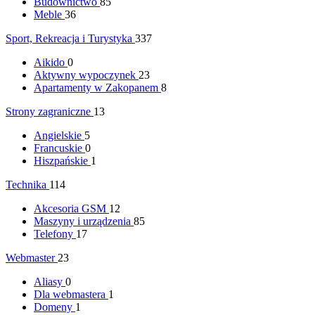
Budownictwo
85
Meble
36
Sport, Rekreacja i Turystyka
337
Aikido
0
Aktywny wypoczynek
23
Apartamenty w Zakopanem
8
Strony zagraniczne
13
Angielskie
5
Francuskie
0
Hiszpańskie
1
Technika
114
Akcesoria GSM
12
Maszyny i urządzenia
85
Telefony
17
Webmaster
23
Aliasy
0
Dla webmastera
1
Domeny
1