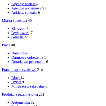
Agencje hostess
4
Agencje reklamowe
91
Ankiety, sondaże
6
Miasta i państwa
404
Białystok
7
Bydgoszcz
17
Gdańsk
22
Praca
40
Dam pracę
5
Darmowe ogłoszenia
1
Doradztwo personalne
6
Prawo i społeczeństwo
214
Blogi
14
Dzieci
9
Mniejszości seksualne
0
Produkcja przemysłowa
261
Automatyka
62