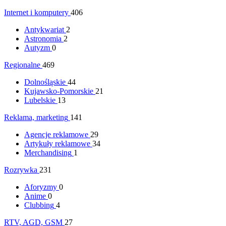
Internet i komputery
406
Antykwariat
2
Astronomia
2
Autyzm
0
Regionalne
469
Dolnośląskie
44
Kujawsko-Pomorskie
21
Lubelskie
13
Reklama, marketing
141
Agencje reklamowe
29
Artykuły reklamowe
34
Merchandising
1
Rozrywka
231
Aforyzmy
0
Anime
0
Clubbing
4
RTV, AGD, GSM
27