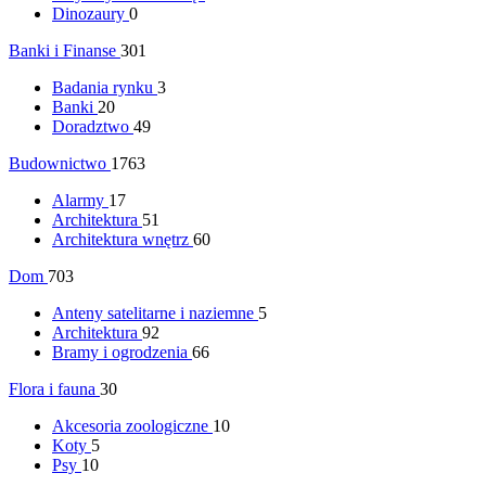
Dinozaury
0
Banki i Finanse
301
Badania rynku
3
Banki
20
Doradztwo
49
Budownictwo
1763
Alarmy
17
Architektura
51
Architektura wnętrz
60
Dom
703
Anteny satelitarne i naziemne
5
Architektura
92
Bramy i ogrodzenia
66
Flora i fauna
30
Akcesoria zoologiczne
10
Koty
5
Psy
10