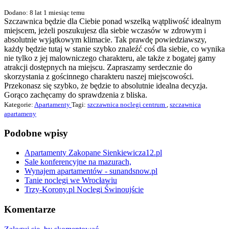
Dodano: 8 lat 1 miesiąc temu
Szczawnica będzie dla Ciebie ponad wszelką wątpliwość idealnym
miejscem, jeżeli poszukujesz dla siebie wczasów w zdrowym i
absolutnie wyjątkowym klimacie. Tak prawdę powiedziawszy,
każdy będzie tutaj w stanie szybko znaleźć coś dla siebie, co wynika
nie tylko z jej malowniczego charakteru, ale także z bogatej gamy
atrakcji dostępnych na miejscu. Zapraszamy serdecznie do
skorzystania z gościnnego charakteru naszej miejscowości.
Przekonasz się szybko, że będzie to absolutnie idealna decyzja.
Gorąco zachęcamy do sprawdzenia z bliska.
Kategorie:
Apartamenty
Tagi:
szczawnica noclegi centrum
,
szczawnica
apartameny
Podobne wpisy
Apartamenty Zakopane Sienkiewicza12.pl
Sale konferencyjne na mazurach,
Wynajem apartamentów - sunandsnow.pl
Tanie noclegi we Wrocławiu
Trzy-Korony.pl Noclegi Świnoujście
Komentarze