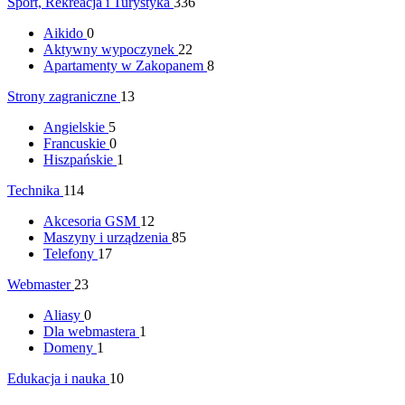
Sport, Rekreacja i Turystyka
336
Aikido
0
Aktywny wypoczynek
22
Apartamenty w Zakopanem
8
Strony zagraniczne
13
Angielskie
5
Francuskie
0
Hiszpańskie
1
Technika
114
Akcesoria GSM
12
Maszyny i urządzenia
85
Telefony
17
Webmaster
23
Aliasy
0
Dla webmastera
1
Domeny
1
Edukacja i nauka
10