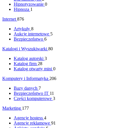
Hipnotyzowanie
0
Hipnoza
1
Internet
876
Artykuły
8
Aukcje internetowe
5
Bezpieczeństwo
6
Katalogi i Wyszukiwarki
80
Katalog autorski
3
Katalog firm
28
Katalog otwarty mini
0
Komputery i Informatyka
206
Bazy danych
7
Bezpieczeństwo IT
11
Części komputerowe
3
Marketing
177
Agencje hostess
4
Agencje reklamowe
91