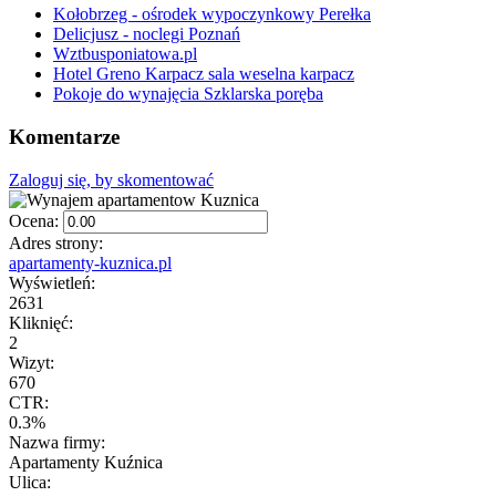
Kołobrzeg - ośrodek wypoczynkowy Perełka
Delicjusz - noclegi Poznań
Wztbusponiatowa.pl
Hotel Greno Karpacz sala weselna karpacz
Pokoje do wynajęcia Szklarska poręba
Komentarze
Zaloguj się, by skomentować
Ocena:
Adres strony:
apartamenty-kuznica.pl
Wyświetleń:
2631
Kliknięć:
2
Wizyt:
670
CTR:
0.3%
Nazwa firmy:
Apartamenty Kuźnica
Ulica: