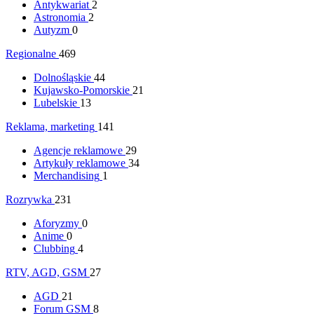
Antykwariat
2
Astronomia
2
Autyzm
0
Regionalne
469
Dolnośląskie
44
Kujawsko-Pomorskie
21
Lubelskie
13
Reklama, marketing
141
Agencje reklamowe
29
Artykuły reklamowe
34
Merchandising
1
Rozrywka
231
Aforyzmy
0
Anime
0
Clubbing
4
RTV, AGD, GSM
27
AGD
21
Forum GSM
8