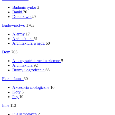
Badania rynku
3
Banki
20
Doradztwo
49
Budownictwo
1763
Alarmy
17
Architektura
51
Architektura wnętrz
60
Dom
703
Anteny satelitarne i naziemne
5
Architektura
92
Bramy i ogrodzenia
66
Flora i fauna
30
Akcesoria zoologiczne
10
Koty
5
Psy
10
Inne
113
Dla samotnych
2