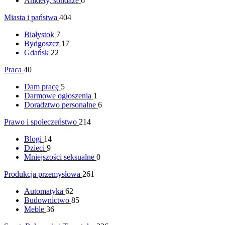
Ankiety, sondaże
6
Miasta i państwa
404
Białystok
7
Bydgoszcz
17
Gdańsk
22
Praca
40
Dam pracę
5
Darmowe ogłoszenia
1
Doradztwo personalne
6
Prawo i społeczeństwo
214
Blogi
14
Dzieci
9
Mniejszości seksualne
0
Produkcja przemysłowa
261
Automatyka
62
Budownictwo
85
Meble
36