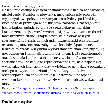
Dodano: 4 lata 9 miesięcy temu
Nasza firma oferuje wynajem apartamentow Kuznica w doskonałej,
niskiej cenie. Kuźnica to niewielka, malownicza miejscowość
wypoczynkowa położona w samym sercu Półwyspu Helskiego,
która co roku przyciąga wielu turystów zarówno z naszego kraju,
jak i z krajów sąsiadujących. Poza przepięknym, morskim
krajobrazem, miejscowość wyróżnia się również dostępem do wielu
fantastycznych atrakcji znajdujących się tuż obok naszych
apartamentów. Należą do nich m.in. liczne ścieżki przyrodnicze,
restauracje, muzeum oraz zabytkowe kościoły. Apartamenty
Kuznica to przede wszystkim wysoki standard charakteryzujący się
nowoczesnym i minimalistycznym designem. Duża przestronność
oraz doskonała lokalizacja to kolejne z wielu atutów naszych
apartamentów. Zostały one zaprojektowane z myślą o najbardziej
wymagających klientach, którzy wyjeżdżając na wakację poszukują
noclegu na wysokim poziomie, blisko plaży i punktów
rekreacyjnych. Na co więc czekasz? Zarezerwuj pokoje na
wynajem kuznica i poczuj prawdziwy luksus podczas wakacji nad
morzem.
Kategorie:
Noclegi
,
Apartamenty
,
Noclegi nad morzem
Tagi:
wynajem
apartamentow kuznica
,
apartamenty kuznica
,
pokoje na wynajem kuznica
Podobne wpisy