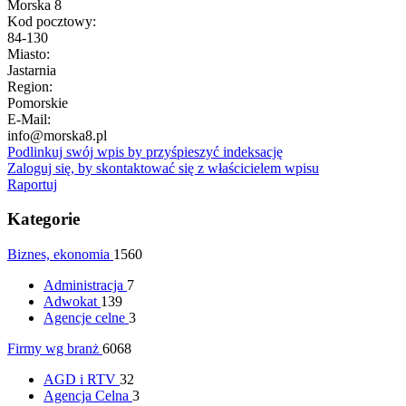
Morska 8
Kod pocztowy:
84-130
Miasto:
Jastarnia
Region:
Pomorskie
E-Mail:
info@morska8.pl
Podlinkuj swój wpis by przyśpieszyć indeksację
Zaloguj się, by skontaktować się z właścicielem wpisu
Raportuj
Kategorie
Biznes, ekonomia
1560
Administracja
7
Adwokat
139
Agencje celne
3
Firmy wg branż
6068
AGD i RTV
32
Agencja Celna
3