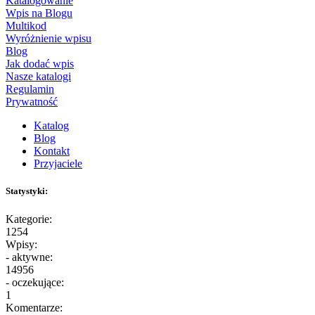
Katalogowanie
Wpis na Blogu
Multikod
Wyróżnienie wpisu
Blog
Jak dodać wpis
Nasze katalogi
Regulamin
Prywatność
Katalog
Blog
Kontakt
Przyjaciele
Statystyki:
Kategorie:
1254
Wpisy:
- aktywne:
14956
- oczekujące:
1
Komentarze: