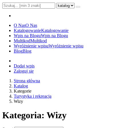
O Nas
O Nas
Katalogowanie
Katalogowanie
Wpis na Blogu
Wpis na Blogu
Multikod
Multikod
Wyróżnienie wpisu
Wyróżnienie wpisu
Blog
Blog
Dodaj wpis
Zaloguj się
Strona główna
Katalog
Kategorie
Turystyka i rekreacja
Wizy
Kategoria: Wizy