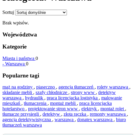
Sortuj
Brak wpisów.
Województwa
Kategorie
Miasta i państwa
0
-
Warszawa
0
Popularne tagi
mąż na godziny
,
piaseczno
,
agencja tłumaczeń
,
rolety warszawa
,
składanie mebli
,
szafy chłodnicze
,
strony www
,
detektyw
warszawa
,
hydraulik
,
praca licencjacka logistyka
,
malowanie
mieszkań
,
tłumaczenia
,
montaż mebli
,
praca licencjacka
hotelarstwo
,
projektowanie stron www
,
elektryk
,
montaż rolet
,
tłumacze przysięgli
,
detektyw
,
złota rączka
,
remonty warszawa
,
agencja detektywistyczna
,
warszawa
,
donatex warszawa
,
biuro
tłumaczeń warszawa