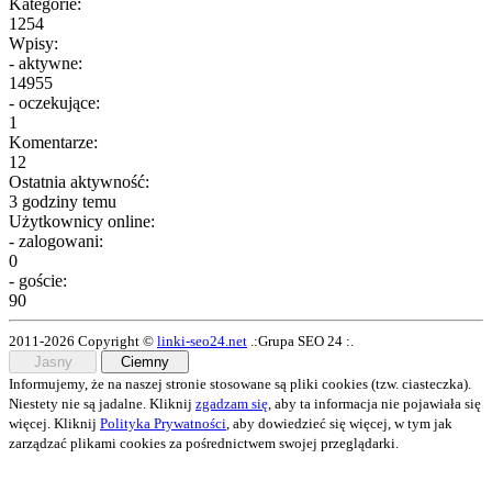
Kategorie:
1254
Wpisy:
- aktywne:
14955
- oczekujące:
1
Komentarze:
12
Ostatnia aktywność:
3 godziny temu
Użytkownicy online:
- zalogowani:
0
- goście:
90
2011-2026 Copyright ©
linki-seo24.net
.:Grupa SEO 24 :.
Jasny
Ciemny
Informujemy, że na naszej stronie stosowane są pliki cookies (tzw. ciasteczka).
Niestety nie są jadalne. Kliknij
zgadzam się
, aby ta informacja nie pojawiała się
więcej. Kliknij
Polityka Prywatności
, aby dowiedzieć się więcej, w tym jak
zarządzać plikami cookies za pośrednictwem swojej przeglądarki.