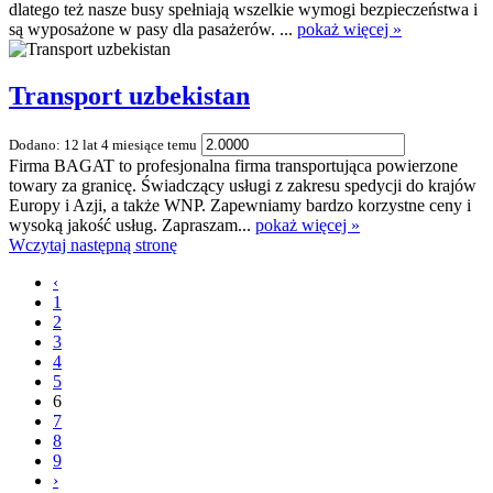
dlatego też nasze busy spełniają wszelkie wymogi bezpieczeństwa i
są wyposażone w pasy dla pasażerów. ...
pokaż więcej »
Transport uzbekistan
Dodano: 12 lat 4 miesiące temu
Firma BAGAT to profesjonalna firma transportująca powierzone
towary za granicę. Świadczący usługi z zakresu spedycji do krajów
Europy i Azji, a także WNP. Zapewniamy bardzo korzystne ceny i
wysoką jakość usług. Zapraszam...
pokaż więcej »
Wczytaj następną stronę
‹
1
2
3
4
5
6
7
8
9
›