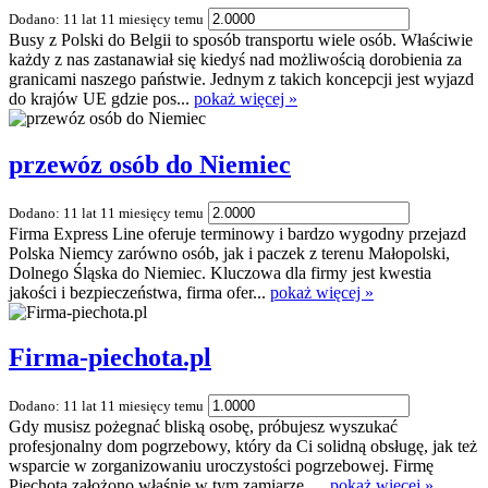
Dodano: 11 lat 11 miesięcy temu
Busy z Polski do Belgii to sposób transportu wiele osób. Właściwie
każdy z nas zastanawiał się kiedyś nad możliwością dorobienia za
granicami naszego państwie. Jednym z takich koncepcji jest wyjazd
do krajów UE gdzie pos...
pokaż więcej »
przewóz osób do Niemiec
Dodano: 11 lat 11 miesięcy temu
Firma Express Line oferuje terminowy i bardzo wygodny przejazd
Polska Niemcy zarówno osób, jak i paczek z terenu Małopolski,
Dolnego Śląska do Niemiec. Kluczowa dla firmy jest kwestia
jakości i bezpieczeństwa, firma ofer...
pokaż więcej »
Firma-piechota.pl
Dodano: 11 lat 11 miesięcy temu
Gdy musisz pożegnać bliską osobę, próbujesz wyszukać
profesjonalny dom pogrzebowy, który da Ci solidną obsługę, jak też
wsparcie w zorganizowaniu uroczystości pogrzebowej. Firmę
Piechota założono właśnie w tym zamiarze, ...
pokaż więcej »