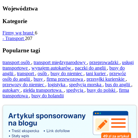
Województwa
Kategorie
Firmy wg branż
6
-
Transport
207
Popularne tagi
transport osób
,
transport międzynarodowy
,
przeprowadzki
,
usługi
transportowe
,
wynajem autokarów
,
paczki do anglii
,
busy do
anglii
,
transport
,
osób
,
busy do niemiec
,
tani kurier
,
przewóz
osób do anglii
,
busy
,
firma przewozowa
,
przesyłki kurierskie
,
przewozy do niemiec
,
logistyka
,
spedycja morska
,
bus do anglii
,
autokary
,
giełda transportowa.
,
spedycja
,
busy do polski
,
firma
transportowa
,
busy do holandii