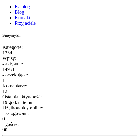
Katalog
Blog
Kontakt
Przyjaciele
Statystyki:
Kategorie:
1254
Wpisy:
- aktywne:
14951
- oczekujące:
1
Komentarze:
12
Ostatnia aktywność:
19 godzin temu
Użytkownicy online:
- zalogowani:
0
- goście:
90