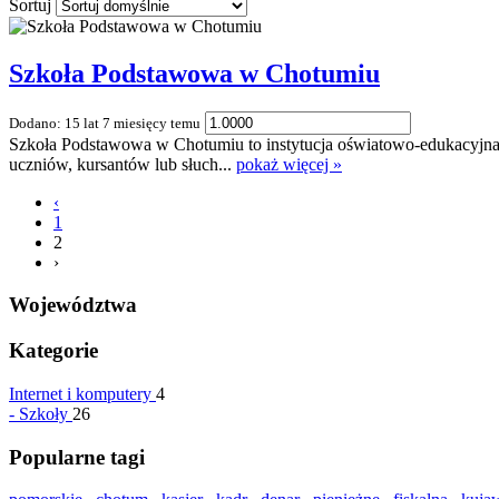
Sortuj
Szkoła Podstawowa w Chotumiu
Dodano: 15 lat 7 miesięcy temu
Szkoła Podstawowa w Chotumiu to instytucja oświatowo-edukacyjna za
uczniów, kursantów lub słuch...
pokaż więcej »
‹
1
2
›
Województwa
Kategorie
Internet i komputery
4
-
Szkoły
26
Popularne tagi