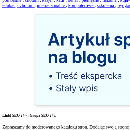
pomorskie
,
chotum
,
kasjer
,
kadr
,
denar
,
pieniężne
,
fiskalna
,
kuja
edukacja chotum
,
interpersonalne
,
komputerowe
,
szkolenia
,
bydgo
Linki SEO 24 - .:Grupa SEO 24:.
Zapraszamy do moderowanego katalogu stron. Dodając swoją stronę 