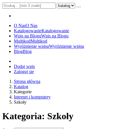
O Nas
O Nas
Katalogowanie
Katalogowanie
Wpis na Blogu
Wpis na Blogu
Multikod
Multikod
Wyróżnienie wpisu
Wyróżnienie wpisu
Blog
Blog
Dodaj wpis
Zaloguj się
Strona główna
Katalog
Kategorie
Internet i komputery
Szkoły
Kategoria: Szkoły