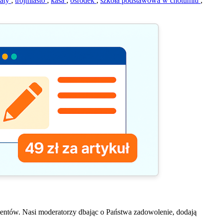
taty
,
trójmiasto
,
kasa
,
ośrodek
,
szkoła podstawowa w chotumiu
,
entów. Nasi moderatorzy dbając o Państwa zadowolenie, dodają