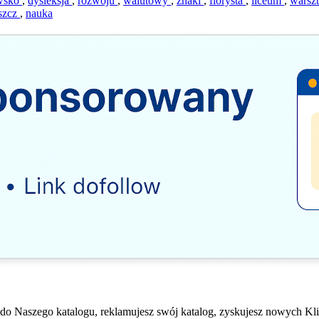
wsko
,
dysleksja
,
rozwoju
,
walutowy
,
znaki
,
florysta
,
liceum
,
warsz
szcz
,
nauka
do Naszego katalogu, reklamujesz swój katalog, zyskujesz nowych Kli