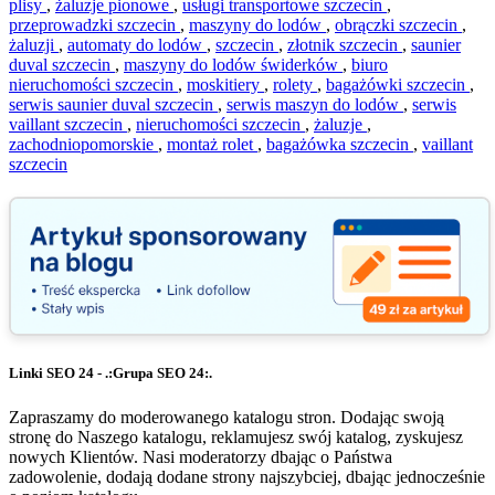
plisy
,
żaluzje pionowe
,
usługi transportowe szczecin
,
przeprowadzki szczecin
,
maszyny do lodów
,
obrączki szczecin
,
żaluzji
,
automaty do lodów
,
szczecin
,
złotnik szczecin
,
saunier
duval szczecin
,
maszyny do lodów świderków
,
biuro
nieruchomości szczecin
,
moskitiery
,
rolety
,
bagażówki szczecin
,
serwis saunier duval szczecin
,
serwis maszyn do lodów
,
serwis
vaillant szczecin
,
nieruchomości szczecin
,
żaluzje
,
zachodniopomorskie
,
montaż rolet
,
bagażówka szczecin
,
vaillant
szczecin
Linki SEO 24 - .:Grupa SEO 24:.
Zapraszamy do moderowanego katalogu stron. Dodając swoją
stronę do Naszego katalogu, reklamujesz swój katalog, zyskujesz
nowych Klientów. Nasi moderatorzy dbając o Państwa
zadowolenie, dodają dodane strony najszybciej, dbając jednocześnie