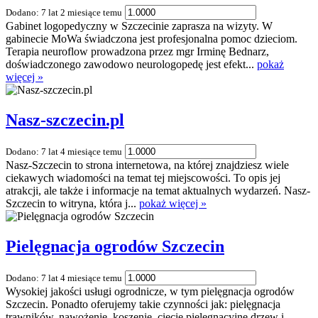
Dodano: 7 lat 2 miesiące temu
Gabinet logopedyczny w Szczecinie zaprasza na wizyty. W
gabinecie MoWa świadczona jest profesjonalna pomoc dzieciom.
Terapia neuroflow prowadzona przez mgr Irminę Bednarz,
doświadczonego zawodowo neurologopedę jest efekt...
pokaż
więcej »
Nasz-szczecin.pl
Dodano: 7 lat 4 miesiące temu
Nasz-Szczecin to strona internetowa, na której znajdziesz wiele
ciekawych wiadomości na temat tej miejscowości. To opis jej
atrakcji, ale także i informacje na temat aktualnych wydarzeń. Nasz-
Szczecin to witryna, która j...
pokaż więcej »
Pielęgnacja ogrodów Szczecin
Dodano: 7 lat 4 miesiące temu
Wysokiej jakości usługi ogrodnicze, w tym pielęgnacja ogrodów
Szczecin. Ponadto oferujemy takie czynności jak: pielęgnacja
trawników, nawożenie, koszenie, cięcie pielęgnacyjne drzew i