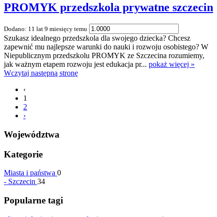
PROMYK przedszkola prywatne szczecin
Dodano: 11 lat 9 miesięcy temu
Szukasz idealnego przedszkola dla swojego dziecka? Chcesz
zapewnić mu najlepsze warunki do nauki i rozwoju osobistego? W
Niepublicznym przedszkolu PROMYK ze Szczecina rozumiemy,
jak ważnym etapem rozwoju jest edukacja pr...
pokaż więcej »
Wczytaj następną stronę
‹
1
2
›
Województwa
Kategorie
Miasta i państwa
0
-
Szczecin
34
Popularne tagi