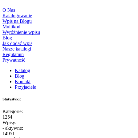
O Nas
Katalogowanie
Wpis na Blogu
Multikod
Wyróżnienie wpisu
Blog
Jak dodać wpis
Nasze katalogi
Regulamin
Prywatność
Katalog
Blog
Kontakt
Przyjaciele
Statystyki:
Kategorie:
1254
Wpisy:
- aktywne:
14951