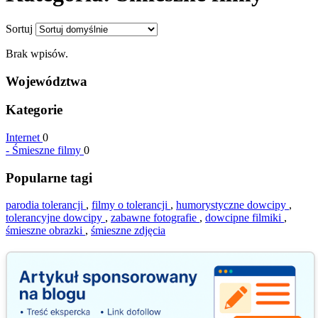
Sortuj
Brak wpisów.
Województwa
Kategorie
Internet
0
-
Śmieszne filmy
0
Popularne tagi
parodia tolerancji
,
filmy o tolerancji
,
humorystyczne dowcipy
,
tolerancyjne dowcipy
,
zabawne fotografie
,
dowcipne filmiki
,
śmieszne obrazki
,
śmieszne zdjęcia