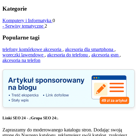
Kategorie
Komputery i Informatyka
0
-
Serwisy tematyczne
2
Popularne tagi
telefony komórkowe akcesoria
,
akcesoria dla smartphona
,
woreczki lawendowe
,
akcesoria do telefonu
,
akcesoria gsm
,
akcesoria na telefon
Linki SEO 24 - .:Grupa SEO 24:.
Zapraszamy do moderowanego katalogu stron. Dodając swoją
stronę do Naszego katalogu, reklamujesz swój katalog, zyskujesz