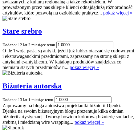
związanych z kulturą regionalną a także rękodziełem. W
prowadzonym przez nas sklepie klienci odnajdądużą różnorodność
artykułów, które pozwolą na ozdobienie praktycz...
pokaż więcej »
Stare srebro
Dodano: 12 lat 2 miesiące temu
O ile Twoją pasją są antyki, jeżeli już lubisz otaczać się cudownymi
i ekstrawaganckimi przedmiotami, zapraszamy na stronę sklepu z
antykami e-antyki.com. W katalogu produktów znajdziesz co
niemiara starych przedmiotów n...
pokaż więcej »
Biżuteria autorska
Dodano: 13 lat 1 miesiąc temu
Zapraszamy na bloga autorstwa projektantki biżuterii Djenki.
Djenka na swoim biżuteryjnym blogu prezentuje kilka odmian
biżuterii artystycznej. Tworzy bowiem kolorową biżuterię soutache,
srebrną i miedzianą wire wrapping...
pokaż więcej »