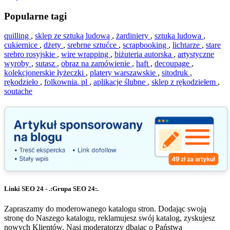
Popularne tagi
quilling
,
sklep ze sztuką ludową
,
żardiniery
,
sztuka ludowa
,
cukiernice
,
dżety
,
srebrne sztućce
,
scrapbooking
,
lichtarze
,
stare
srebro rosyjskie
,
wire wrapping
,
biżuteria autorska
,
artystyczne
wyroby
,
sutasz
,
obraz na zamówienie
,
haft
,
decoupage
,
kolekcjonerskie łyżeczki
,
platery warszawskie
,
sitodruk
,
rękodzieło
,
folkownia. pl
,
aplikacje ślubne
,
sklep z rękodziełem
,
soutache
Linki SEO 24 - .:Grupa SEO 24:.
Zapraszamy do moderowanego katalogu stron. Dodając swoją
stronę do Naszego katalogu, reklamujesz swój katalog, zyskujesz
nowych Klientów. Nasi moderatorzy dbając o Państwa