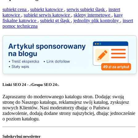
subiekt cena
,
subiekt katowice
,
serwis subiekt śląsk
,
instert
katowice
,
subiekt serwis katowice
,
sklepy internetowe
,
kasy
fiskalne katowice
,
subiekt gt śląsk
,
jednolity plik kontrolny
,
insert
pomoc techniczna
Linki SEO 24 - .:Grupa SEO 24:.
Zapraszamy do moderowanego katalogu stron. Dodając swoją
stronę do Naszego katalogu, reklamujesz swój katalog, zyskujesz
nowych Klientów. Nasi moderatorzy dbając o Państwa
zadowolenie, dodają dodane strony najszybciej, dbając jednocześnie
o poziom katalogu.
Subskrybuj newsletter