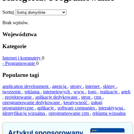
Sortuj
Brak wpisów.
Województwa
Kategorie
Internet i komputery
0
-
Programowanie
0
Popularne tagi
application development
,
agencja
,
strony
,
internet
,
sklepy
,
tworzenie
,
reklama
,
internetowych
,
www
,
logo
,
realizacje
,
arteh
,
projektowanie
,
aplikacje dedykowane
,
stron
,
cms
,
oprogramowanie dedykowane
,
kreatywność
,
usługi
programistyczne
,
aplikacje
,
software companies
,
interaktywna
,
identyfikacja wizualna
,
oprogramowanie crm
,
reklama wizualna