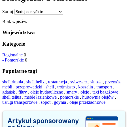
Sortuj
Brak wpisów.
Województwa
Kategorie
Regionalne
0
-
Pomorskie
0
Popularne tagi
shell rimula
,
shell helix
,
restauracja
,
sylwester
,
słupsk
,
przewóz
mebli
,
przeprowadzki
,
shell
,
trójmiasto
,
koszalin
,
transport
,
gdańsk
,
filtry
,
oleje hydrauliczne
,
smary
,
oleje
,
taxi bagażowe
,
shell tellus
,
meble łazienkowe
,
pomorskie
,
hurtownia olejów
,
usługi transportowe
,
sopot
,
gdynia
,
oleje przekładniowe