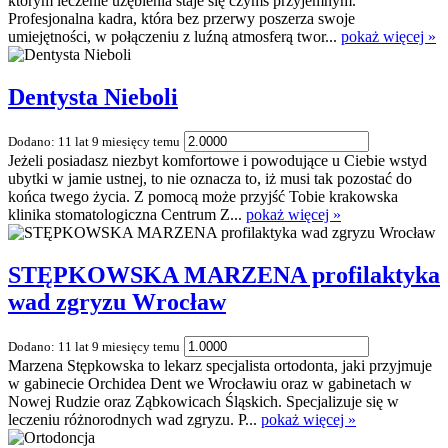
którym leczenie uzębienia staje się czymś przyjemnym.
Profesjonalna kadra, która bez przerwy poszerza swoje
umiejętności, w połączeniu z luźną atmosferą twor...
pokaż więcej »
Dentysta Nieboli
Dodano: 11 lat 9 miesięcy temu
Jeżeli posiadasz niezbyt komfortowe i powodujące u Ciebie wstyd
ubytki w jamie ustnej, to nie oznacza to, iż musi tak pozostać do
końca twego życia. Z pomocą może przyjść Tobie krakowska
klinika stomatologiczna Centrum Z...
pokaż więcej »
STĘPKOWSKA MARZENA profilaktyka
wad zgryzu Wrocław
Dodano: 11 lat 9 miesięcy temu
Marzena Stępkowska to lekarz specjalista ortodonta, jaki przyjmuje
w gabinecie Orchidea Dent we Wrocławiu oraz w gabinetach w
Nowej Rudzie oraz Ząbkowicach Śląskich. Specjalizuje się w
leczeniu różnorodnych wad zgryzu. P...
pokaż więcej »