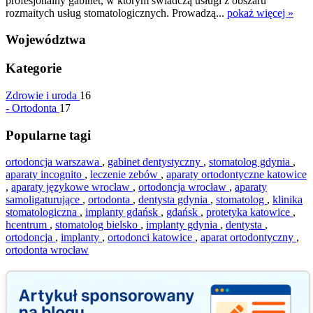
profesjonalny gabinet, w którym świadczą usługi z obszaru
rozmaitych usług stomatologicznych. Prowadzą...
pokaż więcej »
Województwa
Kategorie
Zdrowie i uroda
16
-
Ortodonta
17
Popularne tagi
ortodoncja warszawa
,
gabinet dentystyczny
,
stomatolog gdynia
,
aparaty incognito
,
leczenie zebów
,
aparaty ortodontyczne katowice
,
aparaty językowe wrocław
,
ortodoncja wrocław
,
aparaty
samoligaturujące
,
ortodonta
,
dentysta gdynia
,
stomatolog
,
klinika
stomatologiczna
,
implanty gdańsk
,
gdańsk
,
protetyka katowice
,
hcentrum
,
stomatolog bielsko
,
implanty gdynia
,
dentysta
,
ortodoncja
,
implanty
,
ortodonci katowice
,
aparat ortodontyczny
,
ortodonta wrocław