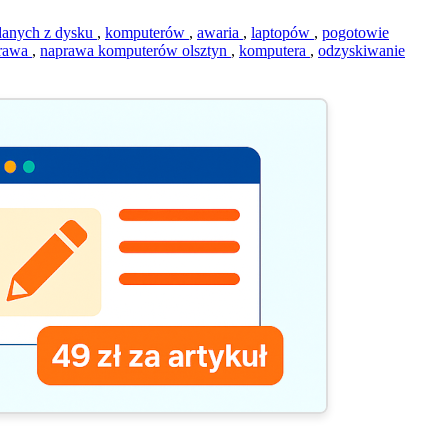
danych z dysku
,
komputerów
,
awaria
,
laptopów
,
pogotowie
rawa
,
naprawa komputerów olsztyn
,
komputera
,
odzyskiwanie