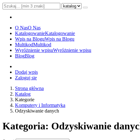
O Nas
O Nas
Katalogowanie
Katalogowanie
Wpis na Blogu
Wpis na Blogu
Multikod
Multikod
Wyróżnienie wpisu
Wyróżnienie wpisu
Blog
Blog
Dodaj wpis
Zaloguj się
Strona główna
Katalog
Kategorie
Komputery i Informatyka
Odzyskiwanie danych
Kategoria: Odzyskiwanie dany