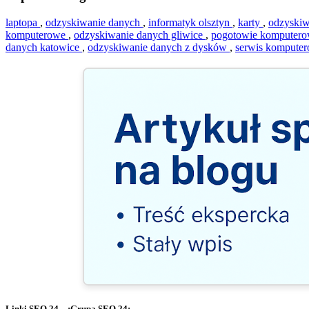
laptopa
,
odzyskiwanie danych
,
informatyk olsztyn
,
karty
,
odzyski
komputerowe
,
odzyskiwanie danych gliwice
,
pogotowie komputero
danych katowice
,
odzyskiwanie danych z dysków
,
serwis komputer
Linki SEO 24 - .:Grupa SEO 24:.