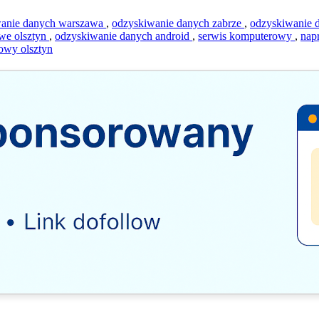
wanie danych warszawa
,
odzyskiwanie danych zabrze
,
odzyskiwanie 
we olsztyn
,
odzyskiwanie danych android
,
serwis komputerowy
,
nap
owy olsztyn