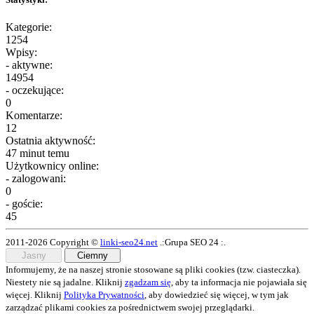
Kategorie:
1254
Wpisy:
- aktywne:
14954
- oczekujące:
0
Komentarze:
12
Ostatnia aktywność:
47 minut temu
Użytkownicy online:
- zalogowani:
0
- goście:
45
2011-2026 Copyright ©
linki-seo24.net
.:Grupa SEO 24 :.
Jasny
Ciemny
Informujemy, że na naszej stronie stosowane są pliki cookies (tzw. ciasteczka).
Niestety nie są jadalne. Kliknij
zgadzam się
, aby ta informacja nie pojawiała się
więcej. Kliknij
Polityka Prywatności
, aby dowiedzieć się więcej, w tym jak
zarządzać plikami cookies za pośrednictwem swojej przeglądarki.