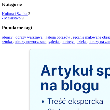
Kategorie
Kultura i Sztuka
2
-
Malarstwo
9
Popularne tagi
obrazy
,
obrazy warszawa
,
galeria obrazów
,
ręcznie malowane obr
sztuka
,
obrazy nowoczesne
,
galeria
,
portrety
,
dzieła
,
obrazy na z