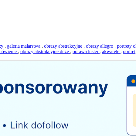
azy
,
galeria malarstwa
,
obrazy abstrakcyjne
,
obrazy allegro
,
portrety 
amówienie
,
obrazy abstrakcyjne duże
,
oprawa luster
,
akwarele
,
portre