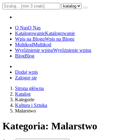
O Nas
O Nas
Katalogowanie
Katalogowanie
Wpis na Blogu
Wpis na Blogu
Multikod
Multikod
Wyróżnienie wpisu
Wyróżnienie wpisu
Blog
Blog
Dodaj wpis
Zaloguj się
Strona główna
Katalog
Kategorie
Kultura i Sztuka
Malarstwo
Kategoria: Malarstwo