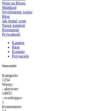
Wpis na Blogu
Multikod
Wyróżnienie wpisu
Blog
Jak dodać wpis
Nasze katalogi
Regulamin
Prywatność
Katalog
Blog
Kontakt
Przyjaciele
Statystyki:
Kategorie:
1254
Wpisy:
- aktywne:
14955
- oczekujące:
1
Komentarze: