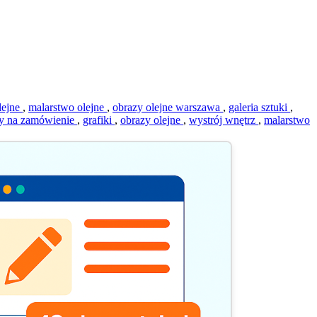
olejne
,
malarstwo olejne
,
obrazy olejne warszawa
,
galeria sztuki
,
ty na zamówienie
,
grafiki
,
obrazy olejne
,
wystrój wnętrz
,
malarstwo