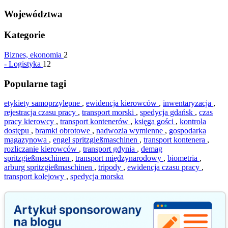
Województwa
Kategorie
Biznes, ekonomia
2
-
Logistyka
12
Popularne tagi
etykiety samoprzylepne
,
ewidencja kierowców
,
inwentaryzacja
,
rejestracja czasu pracy
,
transport morski
,
spedycja gdańsk
,
czas
pracy kierowcy
,
transport kontenerów
,
księga gości
,
kontrola
dostępu
,
bramki obrotowe
,
nadwozia wymienne
,
gospodarka
magazynowa
,
engel spritzgießmaschinen
,
transport kontenera
,
rozliczanie kierowców
,
transport gdynia
,
demag
spritzgießmaschinen
,
transport międzynarodowy
,
biometria
,
arburg spritzgießmaschinen
,
tripody
,
ewidencja czasu pracy
,
transport kolejowy
,
spedycja morska