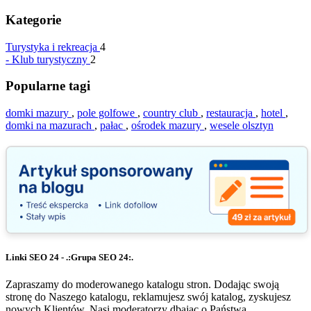
Kategorie
Turystyka i rekreacja
4
-
Klub turystyczny
2
Popularne tagi
domki mazury
,
pole golfowe
,
country club
,
restauracja
,
hotel
,
domki na mazurach
,
pałac
,
ośrodek mazury
,
wesele olsztyn
Linki SEO 24 - .:Grupa SEO 24:.
Zapraszamy do moderowanego katalogu stron. Dodając swoją
stronę do Naszego katalogu, reklamujesz swój katalog, zyskujesz
nowych Klientów. Nasi moderatorzy dbając o Państwa