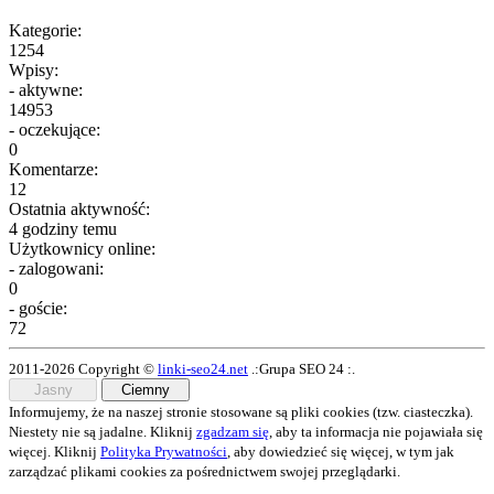
Kategorie:
1254
Wpisy:
- aktywne:
14953
- oczekujące:
0
Komentarze:
12
Ostatnia aktywność:
4 godziny temu
Użytkownicy online:
- zalogowani:
0
- goście:
72
2011-2026 Copyright ©
linki-seo24.net
.:Grupa SEO 24 :.
Jasny
Ciemny
Informujemy, że na naszej stronie stosowane są pliki cookies (tzw. ciasteczka).
Niestety nie są jadalne. Kliknij
zgadzam się
, aby ta informacja nie pojawiała się
więcej. Kliknij
Polityka Prywatności
, aby dowiedzieć się więcej, w tym jak
zarządzać plikami cookies za pośrednictwem swojej przeglądarki.