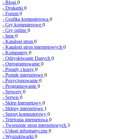
-
Blogi
0
-
Drukarki
0
-
Forum
0
-
Grafika komputerowa
0
-
Gry komputerowe
0
-
Gry online
0
-
Inne
0
-
Katalogi stron
0
-
Katalogi stron internetowych
0
-
Komputery
0
-
Odzyskiwanie Danych
0
-
Oprogramowanie
0
-
Porady i kursy
0
-
Portale internetowe
0
-
Pozycjonowanie
0
-
Programowanie
0
-
Serwery
0
-
Serwis
0
-
Sklep Internetowy
0
-
Sklepy internetowe
1
-
Sprzęt komputerowy
0
-
Telefonia internetowa
0
-
Tworzenie stron internetowych
3
-
Usługi informatyczne
0
-
Wyszukiwarki
0