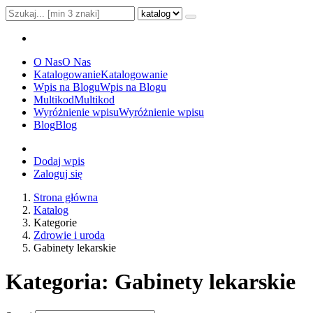
O Nas
O Nas
Katalogowanie
Katalogowanie
Wpis na Blogu
Wpis na Blogu
Multikod
Multikod
Wyróżnienie wpisu
Wyróżnienie wpisu
Blog
Blog
Dodaj wpis
Zaloguj się
Strona główna
Katalog
Kategorie
Zdrowie i uroda
Gabinety lekarskie
Kategoria: Gabinety lekarskie