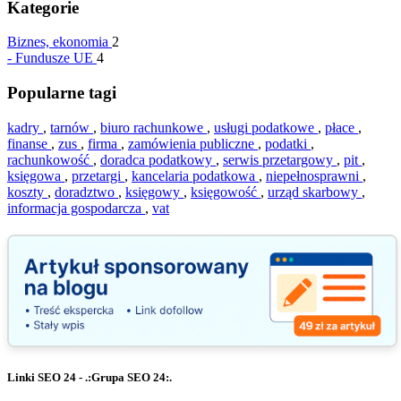
Kategorie
Biznes, ekonomia
2
-
Fundusze UE
4
Popularne tagi
kadry
,
tarnów
,
biuro rachunkowe
,
usługi podatkowe
,
płace
,
finanse
,
zus
,
firma
,
zamówienia publiczne
,
podatki
,
rachunkowość
,
doradca podatkowy
,
serwis przetargowy
,
pit
,
księgowa
,
przetargi
,
kancelaria podatkowa
,
niepełnosprawni
,
koszty
,
doradztwo
,
księgowy
,
księgowość
,
urząd skarbowy
,
informacja gospodarcza
,
vat
Linki SEO 24 - .:Grupa SEO 24:.