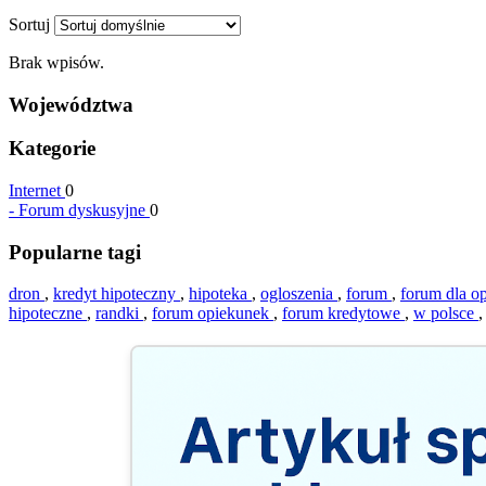
Sortuj
Brak wpisów.
Województwa
Kategorie
Internet
0
-
Forum dyskusyjne
0
Popularne tagi
dron
,
kredyt hipoteczny
,
hipoteka
,
ogloszenia
,
forum
,
forum dla o
hipoteczne
,
randki
,
forum opiekunek
,
forum kredytowe
,
w polsce