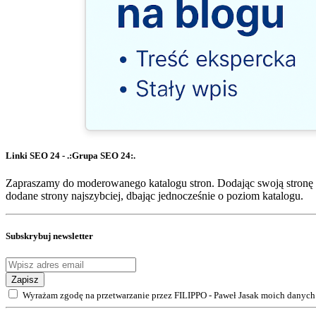
Linki SEO 24 - .:Grupa SEO 24:.
Zapraszamy do moderowanego katalogu stron. Dodając swoją stronę 
dodane strony najszybciej, dbając jednocześnie o poziom katalogu.
Subskrybuj newsletter
Zapisz
Wyrażam zgodę na przetwarzanie przez FILIPPO - Paweł Jasak moich danych 