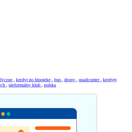
edyczne
,
kredyt po hipotekę
,
bsp
,
drony
,
quadcopter
,
kredyty
ech
,
nieformalny klub
,
polska