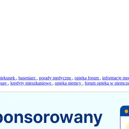
piekunek
,
baseniarz
,
porady medyczne
,
opieka forum
,
informacje m
,
uav
,
kredyty mieszkaniowe
,
opieka niemcy
,
forum opieka w niemcz