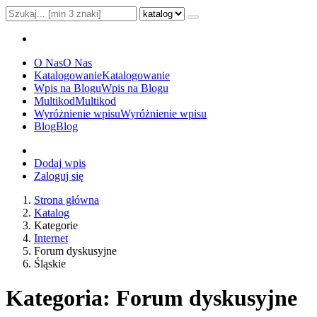
O Nas
O Nas
Katalogowanie
Katalogowanie
Wpis na Blogu
Wpis na Blogu
Multikod
Multikod
Wyróżnienie wpisu
Wyróżnienie wpisu
Blog
Blog
Dodaj wpis
Zaloguj się
Strona główna
Katalog
Kategorie
Internet
Forum dyskusyjne
Śląskie
Kategoria: Forum dyskusyjne