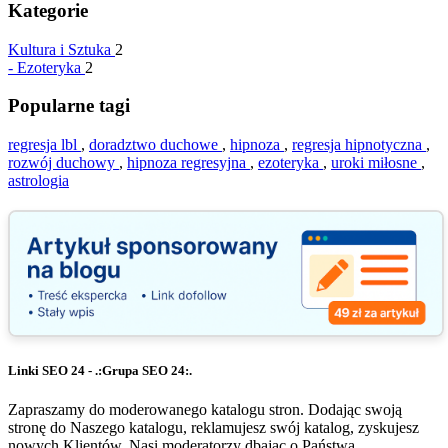
Kategorie
Kultura i Sztuka
2
-
Ezoteryka
2
Popularne tagi
regresja lbl
,
doradztwo duchowe
,
hipnoza
,
regresja hipnotyczna
,
rozwój duchowy
,
hipnoza regresyjna
,
ezoteryka
,
uroki miłosne
,
astrologia
Linki SEO 24 - .:Grupa SEO 24:.
Zapraszamy do moderowanego katalogu stron. Dodając swoją
stronę do Naszego katalogu, reklamujesz swój katalog, zyskujesz
nowych Klientów. Nasi moderatorzy dbając o Państwa