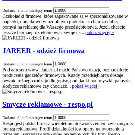
Dodano: 8 lat 5 miesięcy temu
Czekoladki firmowe, które zapakowane są w spersonalizowane w
papierki, dodatkowo w ozdobnym pudełku - to bardzo dobry
pomysł na reklamę dla Waszego przedsiębiorstwa. Jeżeli chcecie
jeszcze bardziej rozreklamować swoje us...
pokaż więcej »
JAREER - odzież firmowa
Dodano: 8 lat 7 miesięcy temu
Pod adresem www. Jareer. pl macie Państwo okazję poznać ofertę
producenta gadżetów firmowych. Każdy przedsiębiorca dostaje
pewnie różnego rodzaju długopisy, podkładki pod myszki, parasole,
słodycze reklamowe czy chociażb...
pokaż więcej »
Smycze reklamowe - respo.pl
Dodano: 8 lat 9 miesięcy temu
Respo jest polską firmą z wieloletnim doświadczeniem związanym z
branżą reklamową. Profil działalności jest oparty na tworzeniu a
także jak i sprzedaży artykułów reklamowych dla firm. Respo