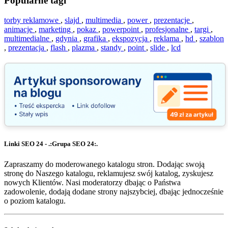
Popularne tagi
torby reklamowe
,
slajd
,
multimedia
,
power
,
prezentacje
,
animacje
,
marketing
,
pokaz
,
powerpoint
,
profesjonalne
,
targi
,
multimedialne
,
gdynia
,
grafika
,
ekspozycja
,
reklama
,
hd
,
szablon
,
prezentacja
,
flash
,
plazma
,
standy
,
point
,
slide
,
lcd
Linki SEO 24 - .:Grupa SEO 24:.
Zapraszamy do moderowanego katalogu stron. Dodając swoją
stronę do Naszego katalogu, reklamujesz swój katalog, zyskujesz
nowych Klientów. Nasi moderatorzy dbając o Państwa
zadowolenie, dodają dodane strony najszybciej, dbając jednocześnie
o poziom katalogu.