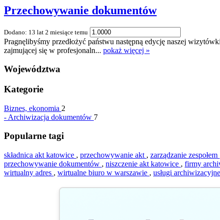
Przechowywanie dokumentów
Dodano: 13 lat 2 miesiące temu
Pragnęlibyśmy przedłożyć państwu następną edycję naszej wizytówk
zajmującej się w profesjonaln...
pokaż więcej »
Województwa
Kategorie
Biznes, ekonomia
2
-
Archiwizacja dokumentów
7
Popularne tagi
składnica akt katowice
,
przechowywanie akt
,
zarządzanie zespołem
przechowywanie dokumentów
,
niszczenie akt katowice
,
firmy arch
wirtualny adres
,
wirtualne biuro w warszawie
,
usługi archiwizacyjn