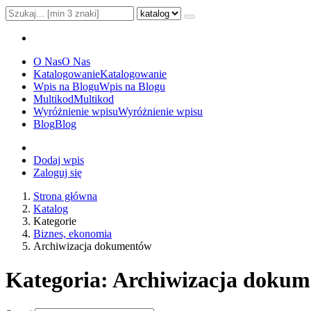
O Nas
O Nas
Katalogowanie
Katalogowanie
Wpis na Blogu
Wpis na Blogu
Multikod
Multikod
Wyróżnienie wpisu
Wyróżnienie wpisu
Blog
Blog
Dodaj wpis
Zaloguj się
Strona główna
Katalog
Kategorie
Biznes, ekonomia
Archiwizacja dokumentów
Kategoria: Archiwizacja doku