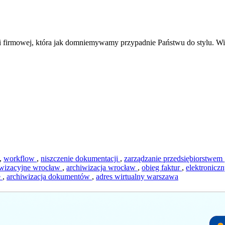
i firmowej, która jak domniemywamy przypadnie Państwu do stylu. Wit
,
workflow
,
niszczenie dokumentacji
,
zarządzanie przedsiębiorstwem
iwizacyjne wrocław
,
archiwizacja wrocław
,
obieg faktur
,
elektronic
e
,
archiwizacja dokumentów
,
adres wirtualny warszawa