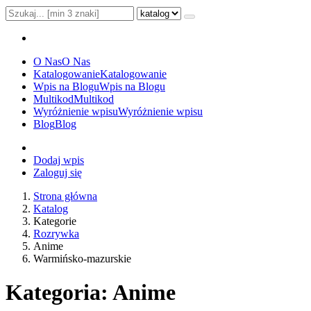
O Nas
O Nas
Katalogowanie
Katalogowanie
Wpis na Blogu
Wpis na Blogu
Multikod
Multikod
Wyróżnienie wpisu
Wyróżnienie wpisu
Blog
Blog
Dodaj wpis
Zaloguj się
Strona główna
Katalog
Kategorie
Rozrywka
Anime
Warmińsko-mazurskie
Kategoria: Anime