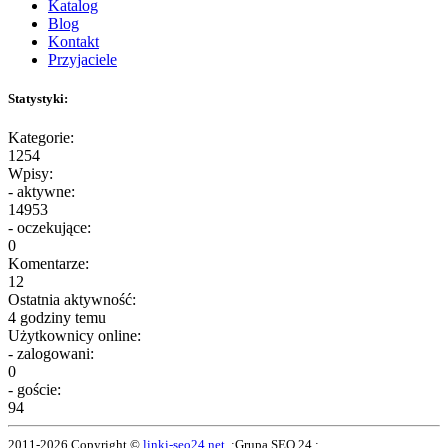
Katalog
Blog
Kontakt
Przyjaciele
Statystyki:
Kategorie:
1254
Wpisy:
- aktywne:
14953
- oczekujące:
0
Komentarze:
12
Ostatnia aktywność:
4 godziny temu
Użytkownicy online:
- zalogowani:
0
- goście:
94
2011-2026 Copyright ©
linki-seo24.net
.:Grupa SEO 24 :.