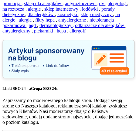
promocja
,
sklep dla alergików
,
antyroztoczowe
,
rtv
,
alergolog
,
na roztocza
,
alergie
,
sklep internetowy
,
lodówki
,
porady
dietetyczne
,
dla alergików
,
kosmetyki
,
sklep medyczny
,
na
alergie
,
alergia
,
filtry hepa
,
antyalergiczne
,
nietolerancja
pokarmowa
,
agd
,
dermatologiczny
,
odkurzacze dla alergików
,
antyalergiczny
,
piekarniki
,
hepa
,
allergoff
Linki SEO 24 - .:Grupa SEO 24:.
Zapraszamy do moderowanego katalogu stron. Dodając swoją
stronę do Naszego katalogu, reklamujesz swój katalog, zyskujesz
nowych Klientów. Nasi moderatorzy dbając o Państwa
zadowolenie, dodają dodane strony najszybciej, dbając jednocześnie
o poziom katalogu.