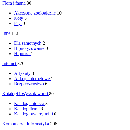
Flora i fauna
30
Akcesoria zoologiczne
10
Koty
5
Psy
10
Inne
113
Dla samotnych
2
Hipnotyzowanie
0
Hipnoza
1
Internet
876
Artykuły
8
Aukcje internetowe
5
Bezpieczeństwo
6
Katalogi i Wyszukiwarki
80
Katalog autorski
3
Katalog firm
28
Katalog otwarty mini
0
Komputery i Informatyka
206