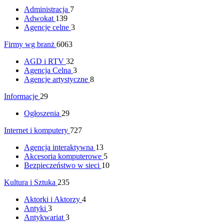
Administracja
7
Adwokat
139
Agencje celne
3
Firmy wg branż
6063
AGD i RTV
32
Agencja Celna
3
Agencje artystyczne
8
Informacje
29
Ogłoszenia
29
Internet i komputery
727
Agencja interaktywna
13
Akcesoria komputerowe
5
Bezpieczeństwo w sieci
10
Kultura i Sztuka
235
Aktorki i Aktorzy
4
Antyki
3
Antykwariat
3