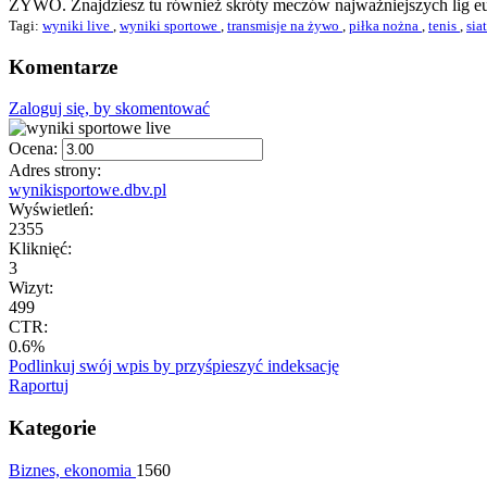
ŻYWO. Znajdziesz tu również skróty meczów najważniejszych lig eur
Tagi:
wyniki live
,
wyniki sportowe
,
transmisje na żywo
,
piłka nożna
,
tenis
,
si
Komentarze
Zaloguj się, by skomentować
Ocena:
Adres strony:
wynikisportowe.dbv.pl
Wyświetleń:
2355
Kliknięć:
3
Wizyt:
499
CTR:
0.6%
Podlinkuj swój wpis by przyśpieszyć indeksację
Raportuj
Kategorie
Biznes, ekonomia
1560