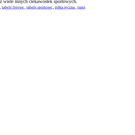
az wiele innych ciekawostek sportowych.
,
tabele ligowe
,
tabele sportowe
,
piłka ręczna
,
trans