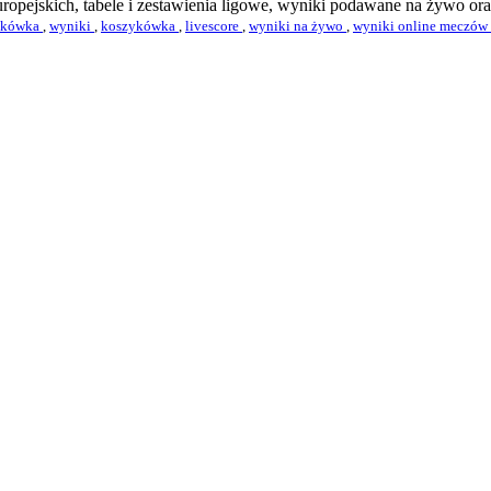
opejskich, tabele i zestawienia ligowe, wyniki podawane na żywo or
atkówka
,
wyniki
,
koszykówka
,
livescore
,
wyniki na żywo
,
wyniki online meczów