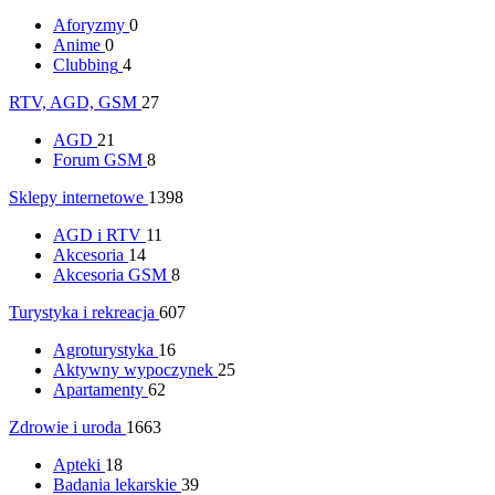
Aforyzmy
0
Anime
0
Clubbing
4
RTV, AGD, GSM
27
AGD
21
Forum GSM
8
Sklepy internetowe
1398
AGD i RTV
11
Akcesoria
14
Akcesoria GSM
8
Turystyka i rekreacja
607
Agroturystyka
16
Aktywny wypoczynek
25
Apartamenty
62
Zdrowie i uroda
1663
Apteki
18
Badania lekarskie
39