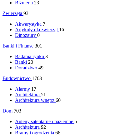
Biżuteria
23
Zwierzęta
93
Akwarystyka
7
Artykuły dla zwierząt
16
Dinozaury
0
Banki i Finanse
301
Badania rynku
3
Banki
20
Doradztwo
49
Budownictwo
1763
Alarmy
17
Architektura
51
Architektura wnętrz
60
Dom
703
Anteny satelitarne i naziemne
5
Architektura
92
Bramy i ogrodzenia
66