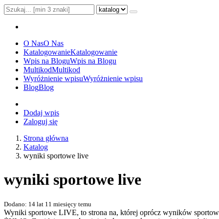
O Nas
O Nas
Katalogowanie
Katalogowanie
Wpis na Blogu
Wpis na Blogu
Multikod
Multikod
Wyróżnienie wpisu
Wyróżnienie wpisu
Blog
Blog
Dodaj wpis
Zaloguj się
Strona główna
Katalog
wyniki sportowe live
wyniki sportowe live
Dodano: 14 lat 11 miesięcy temu
Wyniki sportowe LIVE, to strona na, której oprócz wyników sportow