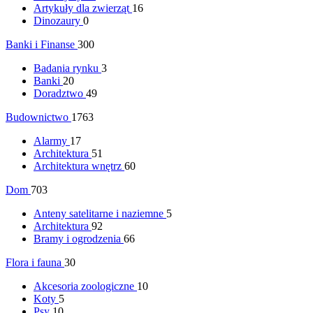
Artykuły dla zwierząt
16
Dinozaury
0
Banki i Finanse
300
Badania rynku
3
Banki
20
Doradztwo
49
Budownictwo
1763
Alarmy
17
Architektura
51
Architektura wnętrz
60
Dom
703
Anteny satelitarne i naziemne
5
Architektura
92
Bramy i ogrodzenia
66
Flora i fauna
30
Akcesoria zoologiczne
10
Koty
5
Psy
10