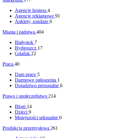
Agencje hostess
4
Agencje reklamowe
91
Ankiety, sondaże
6
Miasta i państwa
404
Białystok
7
Bydgoszcz
17
Gdańsk
22
Praca
40
Dam pracę
5
Darmowe ogłoszenia
1
Doradztwo personalne
6
Prawo i społeczeństwo
214
Blogi
14
Dzieci
9
Mniejszości seksualne
0
Produkcja przemysłowa
261