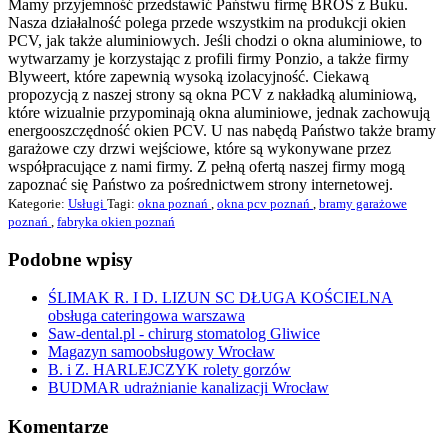
Mamy przyjemność przedstawić Państwu firmę BROS z Buku.
Nasza działalność polega przede wszystkim na produkcji okien
PCV, jak także aluminiowych. Jeśli chodzi o okna aluminiowe, to
wytwarzamy je korzystając z profili firmy Ponzio, a także firmy
Blyweert, które zapewnią wysoką izolacyjność. Ciekawą
propozycją z naszej strony są okna PCV z nakładką aluminiową,
które wizualnie przypominają okna aluminiowe, jednak zachowują
energooszczędność okien PCV. U nas nabędą Państwo także bramy
garażowe czy drzwi wejściowe, które są wykonywane przez
współpracujące z nami firmy. Z pełną ofertą naszej firmy mogą
zapoznać się Państwo za pośrednictwem strony internetowej.
Kategorie:
Usługi
Tagi:
okna poznań
,
okna pcv poznań
,
bramy garażowe
poznań
,
fabryka okien poznań
Podobne wpisy
ŚLIMAK R. I D. LIZUN SC DŁUGA KOŚCIELNA
obsługa cateringowa warszawa
Saw-dental.pl - chirurg stomatolog Gliwice
Magazyn samoobsługowy Wrocław
B. i Z. HARLEJCZYK rolety gorzów
BUDMAR udrażnianie kanalizacji Wrocław
Komentarze