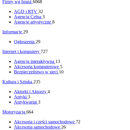
Firmy wg branż
6068
AGD i RTV
32
Agencja Celna
3
Agencje artystyczne
8
Informacje
29
Ogłoszenia
29
Internet i komputery
727
Agencja interaktywna
13
Akcesoria komputerowe
5
Bezpieczeństwo w sieci
10
Kultura i Sztuka
235
Aktorki i Aktorzy
4
Antyki
3
Antykwariat
3
Motoryzacja
664
Akcesoria i części samochodowe
72
Akcesoria samochodowe
26