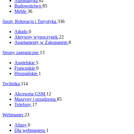
Automatyka
62
Budownictwo
85
Meble
36
Sport, Rekreacja i Turystyka
336
Aikido
0
Aktywny wypoczynek
22
Apartamenty w Zakopanem
8
Strony zagraniczne
13
Angielskie
5
Francuskie
0
Hiszpańskie
1
Technika
114
Akcesoria GSM
12
Maszyny i urządzenia
85
Telefony
17
Webmaster
23
Aliasy
0
Dla webmastera
1