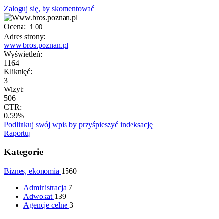
Zaloguj się, by skomentować
Ocena:
Adres strony:
www.bros.poznan.pl
Wyświetleń:
1164
Kliknięć:
3
Wizyt:
506
CTR:
0.59%
Podlinkuj swój wpis by przyśpieszyć indeksację
Raportuj
Kategorie
Biznes, ekonomia
1560
Administracja
7
Adwokat
139
Agencje celne
3