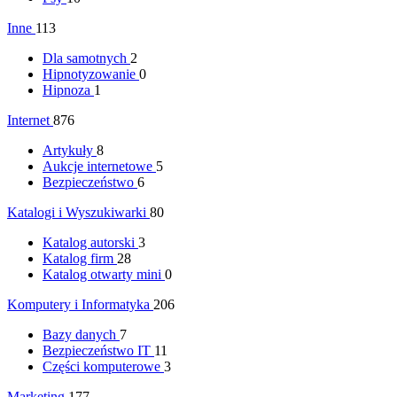
Inne
113
Dla samotnych
2
Hipnotyzowanie
0
Hipnoza
1
Internet
876
Artykuły
8
Aukcje internetowe
5
Bezpieczeństwo
6
Katalogi i Wyszukiwarki
80
Katalog autorski
3
Katalog firm
28
Katalog otwarty mini
0
Komputery i Informatyka
206
Bazy danych
7
Bezpieczeństwo IT
11
Części komputerowe
3
Marketing
177