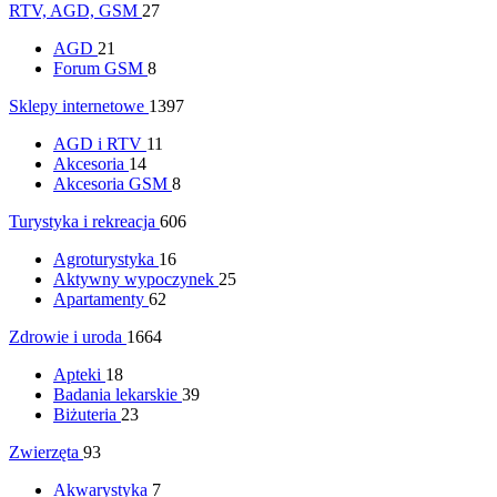
RTV, AGD, GSM
27
AGD
21
Forum GSM
8
Sklepy internetowe
1397
AGD i RTV
11
Akcesoria
14
Akcesoria GSM
8
Turystyka i rekreacja
606
Agroturystyka
16
Aktywny wypoczynek
25
Apartamenty
62
Zdrowie i uroda
1664
Apteki
18
Badania lekarskie
39
Biżuteria
23
Zwierzęta
93
Akwarystyka
7