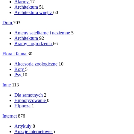
Alarmy
17
Architektura
51
Architektura wnętrz
60
Dom
703
Anteny satelitarne i naziemne
5
Architektura
92
Bramy i ogrodzenia
66
Flora i fauna
30
Akcesoria zoologiczne
10
Koty
5
Psy
10
Inne
113
Dla samotnych
2
Hipnotyzowanie
0
Hipnoza
1
Internet
876
Artykuły
8
Aukcje internetowe
5