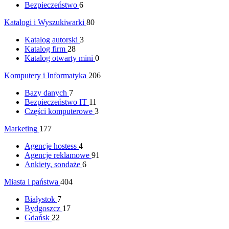
Bezpieczeństwo
6
Katalogi i Wyszukiwarki
80
Katalog autorski
3
Katalog firm
28
Katalog otwarty mini
0
Komputery i Informatyka
206
Bazy danych
7
Bezpieczeństwo IT
11
Części komputerowe
3
Marketing
177
Agencje hostess
4
Agencje reklamowe
91
Ankiety, sondaże
6
Miasta i państwa
404
Białystok
7
Bydgoszcz
17
Gdańsk
22