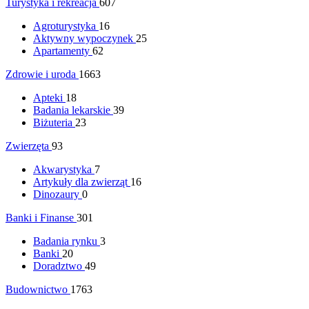
Turystyka i rekreacja
607
Agroturystyka
16
Aktywny wypoczynek
25
Apartamenty
62
Zdrowie i uroda
1663
Apteki
18
Badania lekarskie
39
Biżuteria
23
Zwierzęta
93
Akwarystyka
7
Artykuły dla zwierząt
16
Dinozaury
0
Banki i Finanse
301
Badania rynku
3
Banki
20
Doradztwo
49
Budownictwo
1763