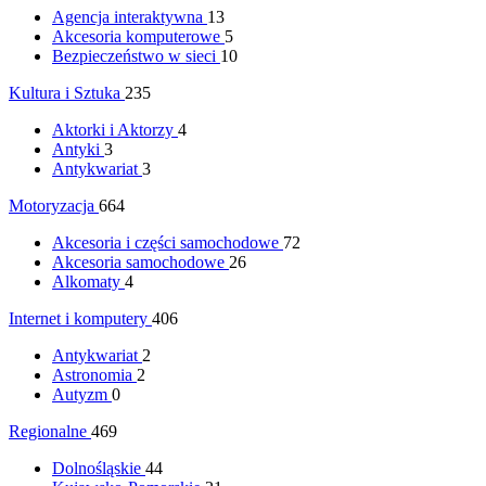
Agencja interaktywna
13
Akcesoria komputerowe
5
Bezpieczeństwo w sieci
10
Kultura i Sztuka
235
Aktorki i Aktorzy
4
Antyki
3
Antykwariat
3
Motoryzacja
664
Akcesoria i części samochodowe
72
Akcesoria samochodowe
26
Alkomaty
4
Internet i komputery
406
Antykwariat
2
Astronomia
2
Autyzm
0
Regionalne
469
Dolnośląskie
44