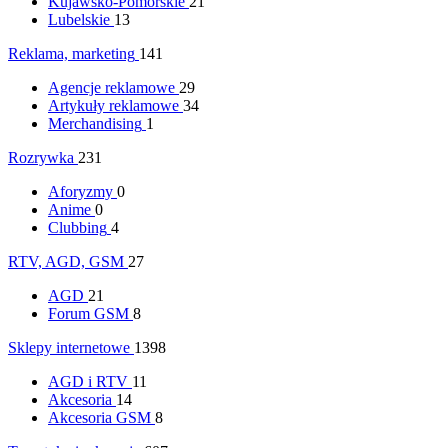
Kujawsko-Pomorskie
21
Lubelskie
13
Reklama, marketing
141
Agencje reklamowe
29
Artykuły reklamowe
34
Merchandising
1
Rozrywka
231
Aforyzmy
0
Anime
0
Clubbing
4
RTV, AGD, GSM
27
AGD
21
Forum GSM
8
Sklepy internetowe
1398
AGD i RTV
11
Akcesoria
14
Akcesoria GSM
8