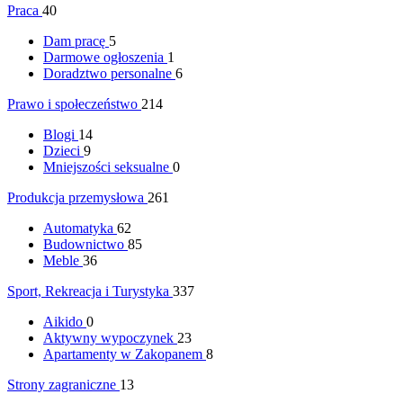
Praca
40
Dam pracę
5
Darmowe ogłoszenia
1
Doradztwo personalne
6
Prawo i społeczeństwo
214
Blogi
14
Dzieci
9
Mniejszości seksualne
0
Produkcja przemysłowa
261
Automatyka
62
Budownictwo
85
Meble
36
Sport, Rekreacja i Turystyka
337
Aikido
0
Aktywny wypoczynek
23
Apartamenty w Zakopanem
8
Strony zagraniczne
13