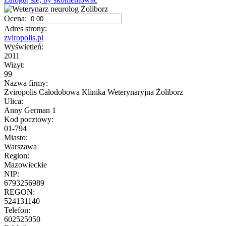
Ocena:
Adres strony:
zviropolis.pl
Wyświetleń:
2011
Wizyt:
99
Nazwa firmy:
Zviropolis Całodobowa Klinika Weterynaryjna Żoliborz
Ulica:
Anny German 1
Kod pocztowy:
01-794
Miasto:
Warszawa
Region:
Mazowieckie
NIP:
6793256989
REGON:
524131140
Telefon:
602525050