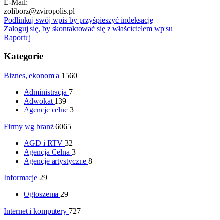
E-Mail:
zoliborz@zviropolis.pl
Podlinkuj swój wpis by przyśpieszyć indeksację
Zaloguj się, by skontaktować się z właścicielem wpisu
Raportuj
Kategorie
Biznes, ekonomia
1560
Administracja
7
Adwokat
139
Agencje celne
3
Firmy wg branż
6065
AGD i RTV
32
Agencja Celna
3
Agencje artystyczne
8
Informacje
29
Ogłoszenia
29
Internet i komputery
727