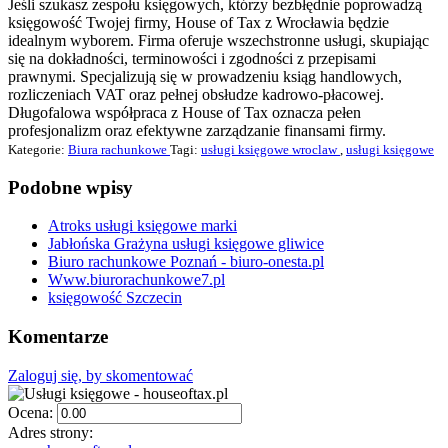
Jeśli szukasz zespołu księgowych, którzy bezbłędnie poprowadzą
księgowość Twojej firmy, House of Tax z Wrocławia będzie
idealnym wyborem. Firma oferuje wszechstronne usługi, skupiając
się na dokładności, terminowości i zgodności z przepisami
prawnymi. Specjalizują się w prowadzeniu ksiąg handlowych,
rozliczeniach VAT oraz pełnej obsłudze kadrowo-płacowej.
Długofalowa współpraca z House of Tax oznacza pełen
profesjonalizm oraz efektywne zarządzanie finansami firmy.
Kategorie:
Biura rachunkowe
Tagi:
usługi księgowe wroclaw
,
usługi księgowe
Podobne wpisy
Atroks usługi księgowe marki
Jabłońska Grażyna usługi księgowe gliwice
Biuro rachunkowe Poznań - biuro-onesta.pl
Www.biurorachunkowe7.pl
księgowość Szczecin
Komentarze
Zaloguj się, by skomentować
Ocena:
Adres strony: