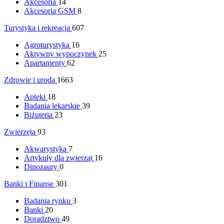
Akcesoria
14
Akcesoria GSM
8
Turystyka i rekreacja
607
Agroturystyka
16
Aktywny wypoczynek
25
Apartamenty
62
Zdrowie i uroda
1663
Apteki
18
Badania lekarskie
39
Biżuteria
23
Zwierzęta
93
Akwarystyka
7
Artykuły dla zwierząt
16
Dinozaury
0
Banki i Finanse
301
Badania rynku
3
Banki
20
Doradztwo
49