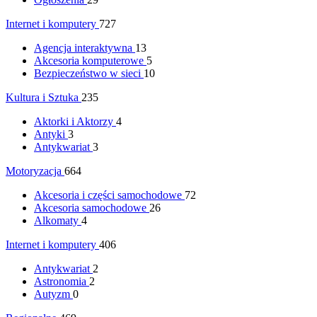
Internet i komputery
727
Agencja interaktywna
13
Akcesoria komputerowe
5
Bezpieczeństwo w sieci
10
Kultura i Sztuka
235
Aktorki i Aktorzy
4
Antyki
3
Antykwariat
3
Motoryzacja
664
Akcesoria i części samochodowe
72
Akcesoria samochodowe
26
Alkomaty
4
Internet i komputery
406
Antykwariat
2
Astronomia
2
Autyzm
0