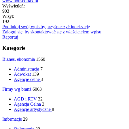
www.houseoftax.pl
Wyświetleń:
903
Wizyt:
192
Podlinkuj swój wpis by przyśpieszyć indeksację
Zaloguj się, by skontaktować się z właścicielem wpisu
Raportuj
Kategorie
Biznes, ekonomia
1560
Administracja
7
Adwokat
139
Agencje celne
3
Firmy wg branż
6063
AGD i RTV
32
Agencja Celna
3
Agencje artystyczne
8
Informacje
29
Ogłoszenia
29