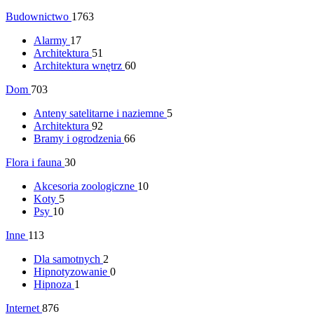
Budownictwo
1763
Alarmy
17
Architektura
51
Architektura wnętrz
60
Dom
703
Anteny satelitarne i naziemne
5
Architektura
92
Bramy i ogrodzenia
66
Flora i fauna
30
Akcesoria zoologiczne
10
Koty
5
Psy
10
Inne
113
Dla samotnych
2
Hipnotyzowanie
0
Hipnoza
1
Internet
876