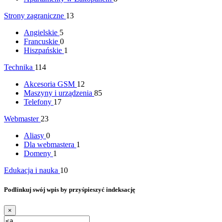
Strony zagraniczne
13
Angielskie
5
Francuskie
0
Hiszpańskie
1
Technika
114
Akcesoria GSM
12
Maszyny i urządzenia
85
Telefony
17
Webmaster
23
Aliasy
0
Dla webmastera
1
Domeny
1
Edukacja i nauka
10
Podlinkuj swój wpis by przyśpieszyć indeksację
×