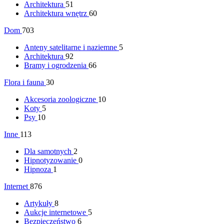
Architektura
51
Architektura wnętrz
60
Dom
703
Anteny satelitarne i naziemne
5
Architektura
92
Bramy i ogrodzenia
66
Flora i fauna
30
Akcesoria zoologiczne
10
Koty
5
Psy
10
Inne
113
Dla samotnych
2
Hipnotyzowanie
0
Hipnoza
1
Internet
876
Artykuły
8
Aukcje internetowe
5
Bezpieczeństwo
6