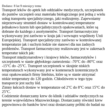
Dodano: 8 lat 9 miesięcy temu
Transport leków do aptek lub oddziałów medycznych, szczepionek
do puntów szczepień oraz materiału biologicznego jest jedną z wielu
usług transportu specjalistycznego, jaki realizujemy. Zapewniamy
nieprzerwany strumień dostaw w kontrolowanej temperaturze
jednakowo luzem lub specjalistycznych opakowaniach, które są
dobrane do każdego z asortymentów. Transport farmaceutyczny
wykonywany jest zarówno w kraju jak i wewnątrz wspólnoty Unii
Europejskiej. Transport specjalistyczny zarówno w kontrolowanej
temperaturze jak i suchym lodzie nie stanowi dla nas żadnych
problemów. Transport farmaceutyczny realizowany jest w zakresach
temperatur takich jak:
Transport międzynarodowy i krajowy leków, farmaceutyków i
szczepionek w stanie głębokiego zamrożenia: -70°C do -80°C oraz
-15°C do -25°C. Transport szczepionek w skrajnie niskich
temperaturach wykonywany jest w kontenerach izotermicznych
oraz opakowaniach firmy Intelsius, które są w stanie utrzymać
niskie temperatury do 120 godzin. Chłodziwem w tego typu
transporcie jest suchy lód.
Zimny łańcuch dostaw w temperaturze od 2°C do 8°C oraz 15°C do
25°C.
Codziennie dostarczamy krew do klinik i udziałów medycznych na
terenie województwa Mazowieckiego. Dostarczamy również krew
pępowinowa do banków krwi oraz dostarczamy próbki do badań na