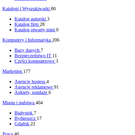
Katalogi i Wyszukiwarki
80
Katalog autorski
3
Katalog firm
28
Katalog otwarty mini
0
Komputery i Informatyka
206
Bazy danych
7
Bezpieczeństwo IT
11
Części komputerowe
3
Marketing
177
Agencje hostess
4
Agencje reklamowe
91
Ankiety, sondaże
6
Miasta i państwa
404
Białystok
7
Bydgoszcz
17
Gdańsk
22
Praca
40