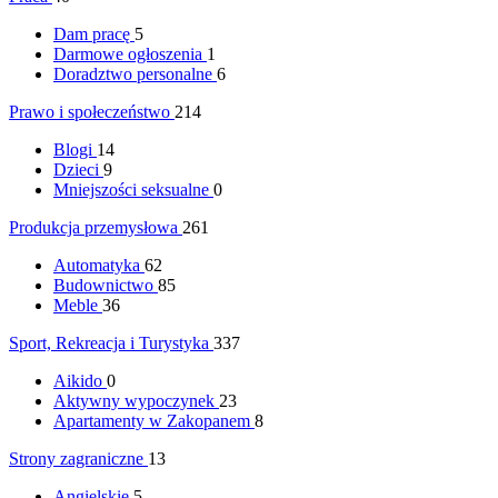
Dam pracę
5
Darmowe ogłoszenia
1
Doradztwo personalne
6
Prawo i społeczeństwo
214
Blogi
14
Dzieci
9
Mniejszości seksualne
0
Produkcja przemysłowa
261
Automatyka
62
Budownictwo
85
Meble
36
Sport, Rekreacja i Turystyka
337
Aikido
0
Aktywny wypoczynek
23
Apartamenty w Zakopanem
8
Strony zagraniczne
13
Angielskie
5