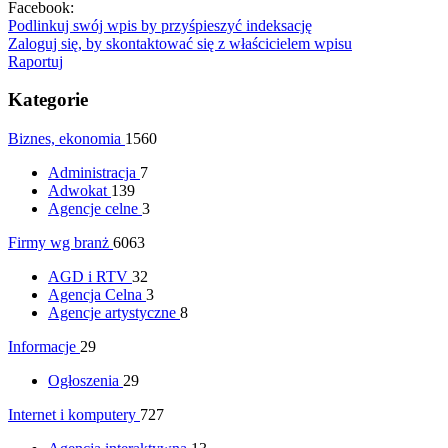
Facebook:
Podlinkuj swój wpis by przyśpieszyć indeksację
Zaloguj się, by skontaktować się z właścicielem wpisu
Raportuj
Kategorie
Biznes, ekonomia
1560
Administracja
7
Adwokat
139
Agencje celne
3
Firmy wg branż
6063
AGD i RTV
32
Agencja Celna
3
Agencje artystyczne
8
Informacje
29
Ogłoszenia
29
Internet i komputery
727