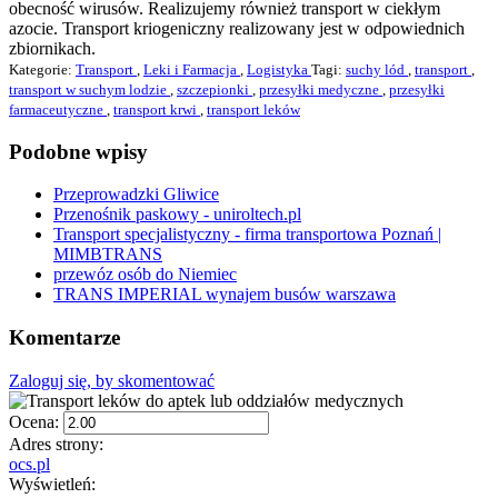
obecność wirusów. Realizujemy również transport w ciekłym
azocie. Transport kriogeniczny realizowany jest w odpowiednich
zbiornikach.
Kategorie:
Transport
,
Leki i Farmacja
,
Logistyka
Tagi:
suchy lód
,
transport
,
transport w suchym lodzie
,
szczepionki
,
przesyłki medyczne
,
przesyłki
farmaceutyczne
,
transport krwi
,
transport leków
Podobne wpisy
Przeprowadzki Gliwice
Przenośnik paskowy - uniroltech.pl
Transport specjalistyczny - firma transportowa Poznań |
MIMBTRANS
przewóz osób do Niemiec
TRANS IMPERIAL wynajem busów warszawa
Komentarze
Zaloguj się, by skomentować
Ocena:
Adres strony:
ocs.pl
Wyświetleń: