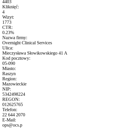
4403
Kliknięć:
4
Wizyt:
1773
CTR:
0.23%
Nazwa firmy:
Overnight Clinical Services
Ulica:
Mieczysława Słowikowskiego 41 A
Kod pocztowy:
05-090
Miasto:
Raszyn
Region:
Mazowieckie
NIP:
5342498224
REGON:
012625765
Telefon:
22 644 2070
E-Mail:
ops@ocs.p