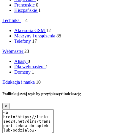
Francuskie
0
Hiszpańskie
1
Technika
114
Akcesoria GSM
12
Maszyny i urządzenia
85
Telefony
17
Webmaster
23
Aliasy
0
Dla webmastera
1
Domeny
1
Edukacja i nauka
10
Podlinkuj swój wpis by przyśpieszyć indeksację
×