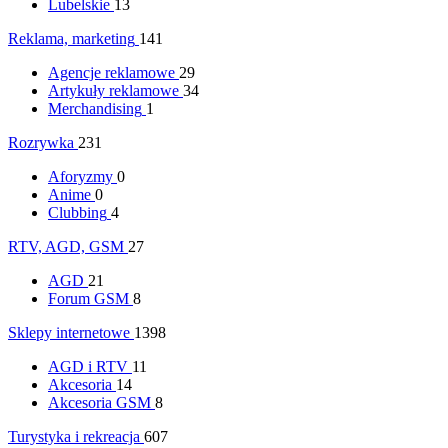
Lubelskie
13
Reklama, marketing
141
Agencje reklamowe
29
Artykuły reklamowe
34
Merchandising
1
Rozrywka
231
Aforyzmy
0
Anime
0
Clubbing
4
RTV, AGD, GSM
27
AGD
21
Forum GSM
8
Sklepy internetowe
1398
AGD i RTV
11
Akcesoria
14
Akcesoria GSM
8
Turystyka i rekreacja
607