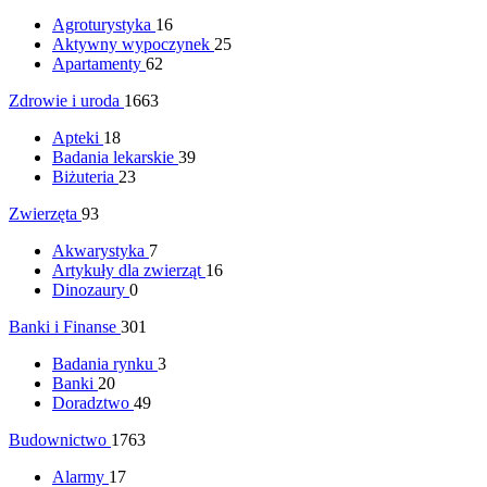
Agroturystyka
16
Aktywny wypoczynek
25
Apartamenty
62
Zdrowie i uroda
1663
Apteki
18
Badania lekarskie
39
Biżuteria
23
Zwierzęta
93
Akwarystyka
7
Artykuły dla zwierząt
16
Dinozaury
0
Banki i Finanse
301
Badania rynku
3
Banki
20
Doradztwo
49
Budownictwo
1763
Alarmy
17