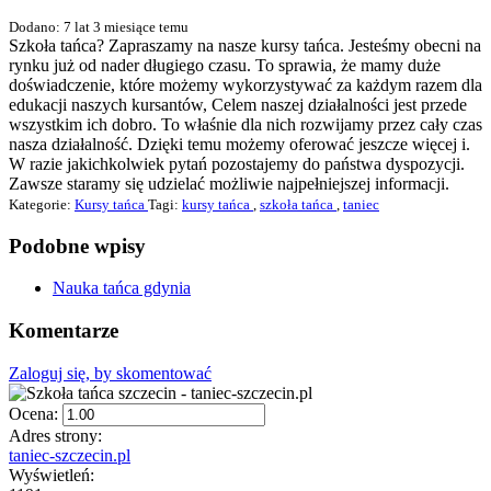
Dodano: 7 lat 3 miesiące temu
Szkoła tańca? Zapraszamy na nasze kursy tańca. Jesteśmy obecni na
rynku już od nader długiego czasu. To sprawia, że mamy duże
doświadczenie, które możemy wykorzystywać za każdym razem dla
edukacji naszych kursantów, Celem naszej działalności jest przede
wszystkim ich dobro. To właśnie dla nich rozwijamy przez cały czas
nasza działalność. Dzięki temu możemy oferować jeszcze więcej i.
W razie jakichkolwiek pytań pozostajemy do państwa dyspozycji.
Zawsze staramy się udzielać możliwie najpełniejszej informacji.
Kategorie:
Kursy tańca
Tagi:
kursy tańca
,
szkoła tańca
,
taniec
Podobne wpisy
Nauka tańca gdynia
Komentarze
Zaloguj się, by skomentować
Ocena:
Adres strony:
taniec-szczecin.pl
Wyświetleń: