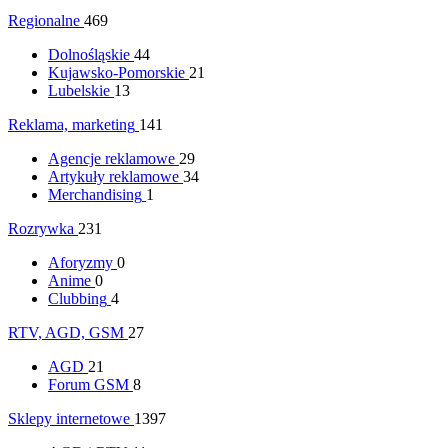
Regionalne
469
Dolnośląskie
44
Kujawsko-Pomorskie
21
Lubelskie
13
Reklama, marketing
141
Agencje reklamowe
29
Artykuły reklamowe
34
Merchandising
1
Rozrywka
231
Aforyzmy
0
Anime
0
Clubbing
4
RTV, AGD, GSM
27
AGD
21
Forum GSM
8
Sklepy internetowe
1397