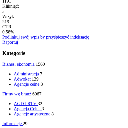
1191
Kliknięć:
3
Wizyt:
519
CTR:
0.58%
Podlinkuj swój wpis by przyśpieszyć indeksację
Raportuj
Kategorie
Biznes, ekonomia
1560
Administracja
7
Adwokat
139
Agencje celne
3
Firmy wg branż
6067
AGD i RTV
32
Agencja Celna
3
Agencje artystyczne
8
Informacje
29