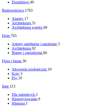
Doradztwo
49
Budownictwo
1763
Alarmy
17
Architektura
51
Architektura wnętrz
60
Dom
703
Anteny satelitarne i naziemne
5
Architektura
92
Bramy i ogrodzenia
66
Flora i fauna
30
Akcesoria zoologiczne
10
Koty
5
Psy
10
Inne
113
Dla samotnych
2
Hipnotyzowanie
0
Hipnoza
1