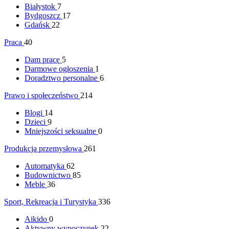
Białystok
7
Bydgoszcz
17
Gdańsk
22
Praca
40
Dam pracę
5
Darmowe ogłoszenia
1
Doradztwo personalne
6
Prawo i społeczeństwo
214
Blogi
14
Dzieci
9
Mniejszości seksualne
0
Produkcja przemysłowa
261
Automatyka
62
Budownictwo
85
Meble
36
Sport, Rekreacja i Turystyka
336
Aikido
0
Aktywny wypoczynek
22