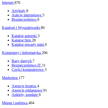
Internet
876
Artykuły
8
Aukcje internetowe
5
Bezpieczeństwo
6
Katalogi i Wyszukiwarki
80
Katalog autorski
3
Katalog firm
28
Katalog otwarty mini
0
Komputery i Informatyka
206
Bazy danych
7
Bezpieczeństwo IT
11
Części komputerowe
3
Marketing
177
Agencje hostess
4
Agencje reklamowe
91
Ankiety, sondaże
6
Miasta i państwa
404