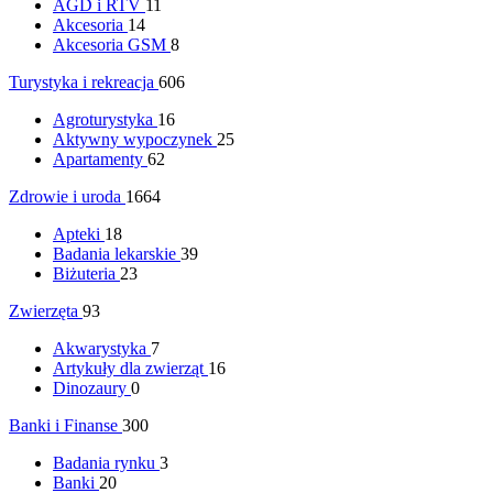
AGD i RTV
11
Akcesoria
14
Akcesoria GSM
8
Turystyka i rekreacja
606
Agroturystyka
16
Aktywny wypoczynek
25
Apartamenty
62
Zdrowie i uroda
1664
Apteki
18
Badania lekarskie
39
Biżuteria
23
Zwierzęta
93
Akwarystyka
7
Artykuły dla zwierząt
16
Dinozaury
0
Banki i Finanse
300
Badania rynku
3
Banki
20