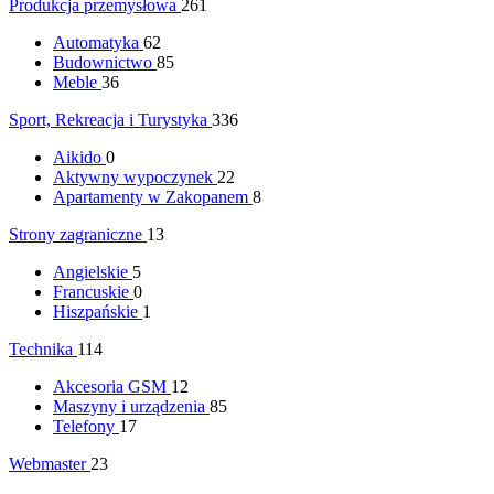
Produkcja przemysłowa
261
Automatyka
62
Budownictwo
85
Meble
36
Sport, Rekreacja i Turystyka
336
Aikido
0
Aktywny wypoczynek
22
Apartamenty w Zakopanem
8
Strony zagraniczne
13
Angielskie
5
Francuskie
0
Hiszpańskie
1
Technika
114
Akcesoria GSM
12
Maszyny i urządzenia
85
Telefony
17
Webmaster
23