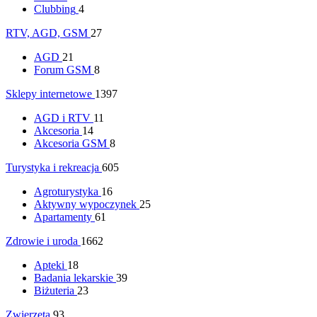
Clubbing
4
RTV, AGD, GSM
27
AGD
21
Forum GSM
8
Sklepy internetowe
1397
AGD i RTV
11
Akcesoria
14
Akcesoria GSM
8
Turystyka i rekreacja
605
Agroturystyka
16
Aktywny wypoczynek
25
Apartamenty
61
Zdrowie i uroda
1662
Apteki
18
Badania lekarskie
39
Biżuteria
23
Zwierzęta
93