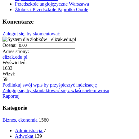
Przedszkole anglojęzyczne Warszawa
Żłobek i Przedszkole Paprotka Opole
Komentarze
Zaloguj się, by skomentować
Ocena:
Adres strony:
elizak.edu.pl
Wyświetleń:
1633
Wizyt:
59
Podlinkuj swój wpis by przyśpieszyć indeksację
Zaloguj się, by skontaktować się z właścicielem wpisu
Raportuj
Kategorie
Biznes, ekonomia
1560
Administracja
7
Adwokat
139