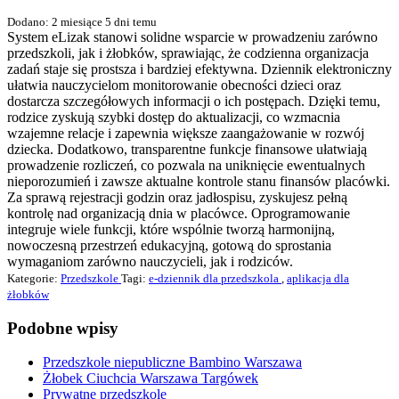
Dodano: 2 miesiące 5 dni temu
System eLizak stanowi solidne wsparcie w prowadzeniu zarówno
przedszkoli, jak i żłobków, sprawiając, że codzienna organizacja
zadań staje się prostsza i bardziej efektywna. Dziennik elektroniczny
ułatwia nauczycielom monitorowanie obecności dzieci oraz
dostarcza szczegółowych informacji o ich postępach. Dzięki temu,
rodzice zyskują szybki dostęp do aktualizacji, co wzmacnia
wzajemne relacje i zapewnia większe zaangażowanie w rozwój
dziecka. Dodatkowo, transparentne funkcje finansowe ułatwiają
prowadzenie rozliczeń, co pozwala na uniknięcie ewentualnych
nieporozumień i zawsze aktualne kontrole stanu finansów placówki.
Za sprawą rejestracji godzin oraz jadłospisu, zyskujesz pełną
kontrolę nad organizacją dnia w placówce. Oprogramowanie
integruje wiele funkcji, które wspólnie tworzą harmonijną,
nowoczesną przestrzeń edukacyjną, gotową do sprostania
wymaganiom zarówno nauczycieli, jak i rodziców.
Kategorie:
Przedszkole
Tagi:
e-dziennik dla przedszkola
,
aplikacja dla
żłobków
Podobne wpisy
Przedszkole niepubliczne Bambino Warszawa
Żłobek Ciuchcia Warszawa Targówek
Prywatne przedszkole