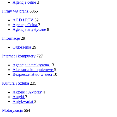
Agencje celne
3
Firmy wg branż
6065
AGD i RTV
32
Agencja Celna
3
Agencje artystyczne
8
Informacje
29
Ogłoszenia
29
Internet i komputery
727
Agencja interaktywna
13
Akcesoria komputerowe
5
Bezpieczeństwo w sieci
10
Kultura i Sztuka
235
Aktorki i Aktorzy
4
Antyki
3
Antykwariat
3
Motoryzacja
664