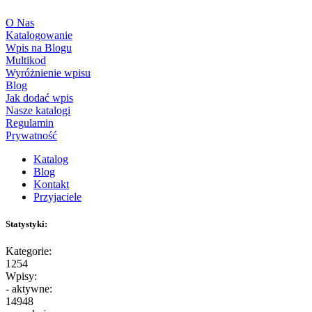
O Nas
Katalogowanie
Wpis na Blogu
Multikod
Wyróżnienie wpisu
Blog
Jak dodać wpis
Nasze katalogi
Regulamin
Prywatność
Katalog
Blog
Kontakt
Przyjaciele
Statystyki:
Kategorie:
1254
Wpisy:
- aktywne:
14948