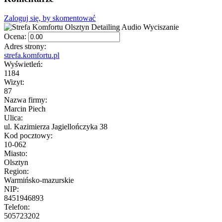
Zaloguj się, by skomentować
Ocena:
Adres strony:
strefa.komfortu.pl
Wyświetleń:
1184
Wizyt:
87
Nazwa firmy:
Marcin Piech
Ulica:
ul. Kazimierza Jagiellończyka 38
Kod pocztowy:
10-062
Miasto:
Olsztyn
Region:
Warmińsko-mazurskie
NIP:
8451946893
Telefon:
505723202