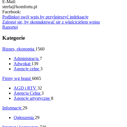
E-Mail:
strefa@komfortu.pl
Facebook:
Podlinkuj swój wpis by przyśpieszyć indeksację
Zaloguj się, by skontaktować się z właścicielem wpisu
Raportuj
Kategorie
Biznes, ekonomia
1560
Administracja
7
Adwokat
139
Agencje celne
3
Firmy wg branż
6065
AGD i RTV
32
Agencja Celna
3
Agencje artystyczne
8
Informacje
29
Ogłoszenia
29