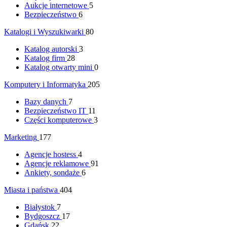
Aukcje internetowe
5
Bezpieczeństwo
6
Katalogi i Wyszukiwarki
80
Katalog autorski
3
Katalog firm
28
Katalog otwarty mini
0
Komputery i Informatyka
205
Bazy danych
7
Bezpieczeństwo IT
11
Części komputerowe
3
Marketing
177
Agencje hostess
4
Agencje reklamowe
91
Ankiety, sondaże
6
Miasta i państwa
404
Białystok
7
Bydgoszcz
17
Gdańsk
22