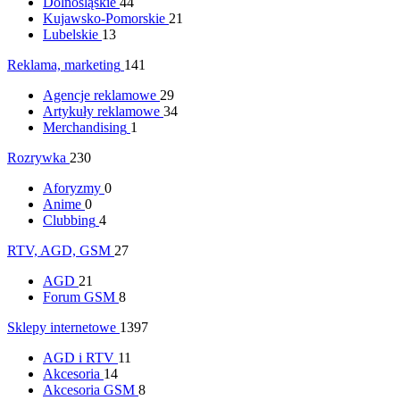
Dolnośląskie
44
Kujawsko-Pomorskie
21
Lubelskie
13
Reklama, marketing
141
Agencje reklamowe
29
Artykuły reklamowe
34
Merchandising
1
Rozrywka
230
Aforyzmy
0
Anime
0
Clubbing
4
RTV, AGD, GSM
27
AGD
21
Forum GSM
8
Sklepy internetowe
1397
AGD i RTV
11
Akcesoria
14
Akcesoria GSM
8