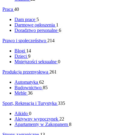
Praca
40
Dam pracę
5
Darmowe ogłoszenia
1
Doradztwo personalne
6
Prawo i społeczeństwo
214
Blogi
14
Dzieci
9
Mniejszości seksualne
0
Produkcja przemysłowa
261
Automatyka
62
Budownictwo
85
Meble
36
Sport, Rekreacja i Turystyka
335
Aikido
0
Aktywny wypoczynek
22
Apartamenty w Zakopanem
8
Strony zagraniczne
13