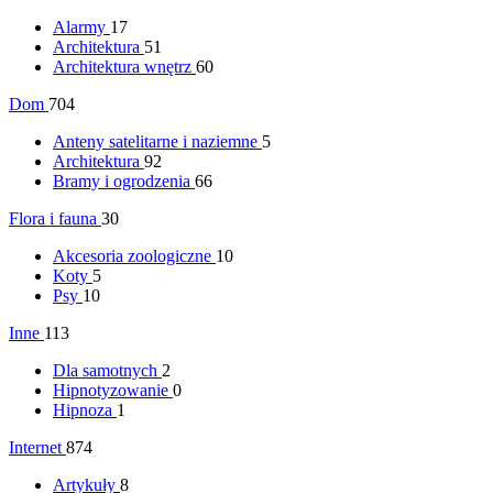
Alarmy
17
Architektura
51
Architektura wnętrz
60
Dom
704
Anteny satelitarne i naziemne
5
Architektura
92
Bramy i ogrodzenia
66
Flora i fauna
30
Akcesoria zoologiczne
10
Koty
5
Psy
10
Inne
113
Dla samotnych
2
Hipnotyzowanie
0
Hipnoza
1
Internet
874
Artykuły
8