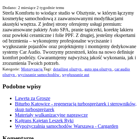
Dodano: 2 miesiące 2 tygodnie temu
Strefa Komfortu to wiodące studio w Olsztynie, w którym łączymy
kosmetykę samochodową z zaawansowanymi modyfikacjami
akustyki wnętrza. Z jednej strony oferujemy usługi premium:
zaawansowane pakiety Auto SPA, pranie tapicerki, korektę lakieru
oraz powłoki ceramiczne i folie PPF. Z drugiej, jesteśmy ekspertami
od brzmienia – wykonujemy profesjonalne wyciszanie i
wygłuszanie pojazdów oraz projektujemy i montujemy dedykowane
systemy Car Audio. Tworzymy przestrzeń, która na nowo definiuje
komfort podróży. Gwarantujemy najwyższą jakość wykonania, jak i
zrozumienia Twoich potrzeb.
Kategorie:
Motoryzacja
Tagi:
detailing olsztyn
,
auto spa olsztyn
,
car audio
olsztyn
,
wyciszanie samochodów
,
wygłuszanie aut
Podobne wpisy
Laweta za Grosze
Biturbo Katowice - regeneracja turbosprężarek i sterowników,
skup turbosprężarek
Materiały wulkanizacyjne naprawcze
Kajtrans Kajetan Leszek Ryki
Wypożyczalnia samochodów Warszawa - Cargarden
Komentarze