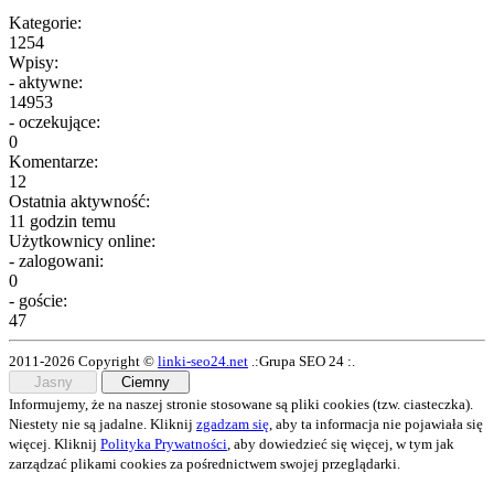
Kategorie:
1254
Wpisy:
- aktywne:
14953
- oczekujące:
0
Komentarze:
12
Ostatnia aktywność:
11 godzin temu
Użytkownicy online:
- zalogowani:
0
- goście:
47
2011-2026 Copyright ©
linki-seo24.net
.:Grupa SEO 24 :.
Jasny
Ciemny
Informujemy, że na naszej stronie stosowane są pliki cookies (tzw. ciasteczka).
Niestety nie są jadalne. Kliknij
zgadzam się
, aby ta informacja nie pojawiała się
więcej. Kliknij
Polityka Prywatności
, aby dowiedzieć się więcej, w tym jak
zarządzać plikami cookies za pośrednictwem swojej przeglądarki.