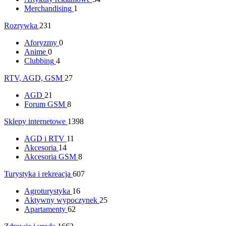
Merchandising
1
Rozrywka
231
Aforyzmy
0
Anime
0
Clubbing
4
RTV, AGD, GSM
27
AGD
21
Forum GSM
8
Sklepy internetowe
1398
AGD i RTV
11
Akcesoria
14
Akcesoria GSM
8
Turystyka i rekreacja
607
Agroturystyka
16
Aktywny wypoczynek
25
Apartamenty
62