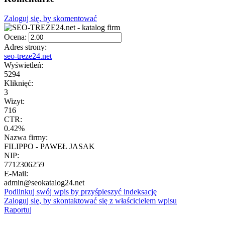
Zaloguj się, by skomentować
Ocena:
Adres strony:
seo-treze24.net
Wyświetleń:
5294
Kliknięć:
3
Wizyt:
716
CTR:
0.42%
Nazwa firmy:
FILIPPO - PAWEŁ JASAK
NIP:
7712306259
E-Mail:
admin@seokatalog24.net
Podlinkuj swój wpis by przyśpieszyć indeksację
Zaloguj się, by skontaktować się z właścicielem wpisu
Raportuj