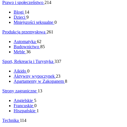
Prawo i społeczeństwo
214
Blogi
14
Dzieci
9
Mniejszości seksualne
0
Produkcja przemysłowa
261
Automatyka
62
Budownictwo
85
Meble
36
Sport, Rekreacja i Turystyka
337
Aikido
0
Aktywny wypoczynek
23
Apartamenty w Zakopanem
8
Strony zagraniczne
13
Angielskie
5
Francuskie
0
Hiszpańskie
1
Technika
114