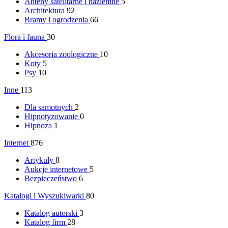
Anteny satelitarne i naziemne
5
Architektura
92
Bramy i ogrodzenia
66
Flora i fauna
30
Akcesoria zoologiczne
10
Koty
5
Psy
10
Inne
113
Dla samotnych
2
Hipnotyzowanie
0
Hipnoza
1
Internet
876
Artykuły
8
Aukcje internetowe
5
Bezpieczeństwo
6
Katalogi i Wyszukiwarki
80
Katalog autorski
3
Katalog firm
28