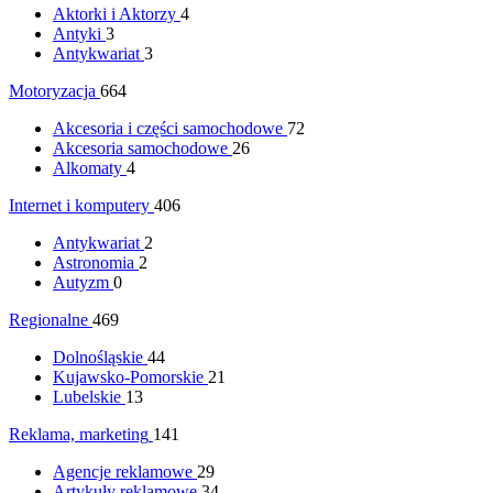
Aktorki i Aktorzy
4
Antyki
3
Antykwariat
3
Motoryzacja
664
Akcesoria i części samochodowe
72
Akcesoria samochodowe
26
Alkomaty
4
Internet i komputery
406
Antykwariat
2
Astronomia
2
Autyzm
0
Regionalne
469
Dolnośląskie
44
Kujawsko-Pomorskie
21
Lubelskie
13
Reklama, marketing
141
Agencje reklamowe
29
Artykuły reklamowe
34