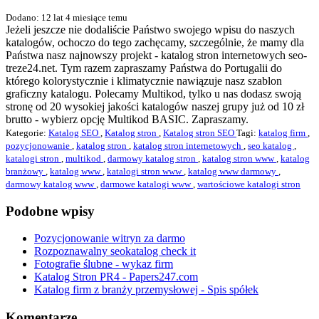
Dodano: 12 lat 4 miesiące temu
Jeżeli jeszcze nie dodaliście Państwo swojego wpisu do naszych
katalogów, ochoczo do tego zachęcamy, szczególnie, że mamy dla
Państwa nasz najnowszy projekt - katalog stron internetowych seo-
treze24.net. Tym razem zapraszamy Państwa do Portugalii do
którego kolorystycznie i klimatycznie nawiązuje nasz szablon
graficzny katalogu. Polecamy Multikod, tylko u nas dodasz swoją
stronę od 20 wysokiej jakości katalogów naszej grupy już od 10 zł
brutto - wybierz opcję Multikod BASIC. Zapraszamy.
Kategorie:
Katalog SEO
,
Katalog stron
,
Katalog stron SEO
Tagi:
katalog firm
,
pozycjonowanie
,
katalog stron
,
katalog stron internetowych
,
seo katalog
,
katalogi stron
,
multikod
,
darmowy katalog stron
,
katalog stron www
,
katalog
branżowy
,
katalog www
,
katalogi stron www
,
katalog www darmowy
,
darmowy katalog www
,
darmowe katalogi www
,
wartościowe katalogi stron
Podobne wpisy
Pozycjonowanie witryn za darmo
Rozpoznawalny seokatalog check it
Fotografie ślubne - wykaz firm
Katalog Stron PR4 - Papers247.com
Katalog firm z branży przemysłowej - Spis spółek
Komentarze