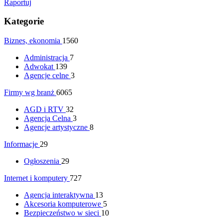
Raportuj
Kategorie
Biznes, ekonomia
1560
Administracja
7
Adwokat
139
Agencje celne
3
Firmy wg branż
6065
AGD i RTV
32
Agencja Celna
3
Agencje artystyczne
8
Informacje
29
Ogłoszenia
29
Internet i komputery
727
Agencja interaktywna
13
Akcesoria komputerowe
5
Bezpieczeństwo w sieci
10