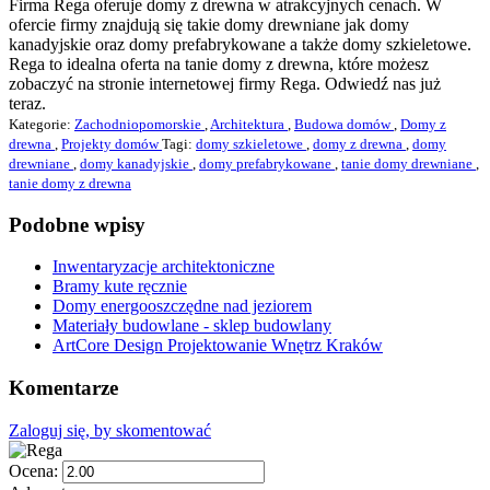
Firma Rega oferuje domy z drewna w atrakcyjnych cenach. W
ofercie firmy znajdują się takie domy drewniane jak domy
kanadyjskie oraz domy prefabrykowane a także domy szkieletowe.
Rega to idealna oferta na tanie domy z drewna, które możesz
zobaczyć na stronie internetowej firmy Rega. Odwiedź nas już
teraz.
Kategorie:
Zachodniopomorskie
,
Architektura
,
Budowa domów
,
Domy z
drewna
,
Projekty domów
Tagi:
domy szkieletowe
,
domy z drewna
,
domy
drewniane
,
domy kanadyjskie
,
domy prefabrykowane
,
tanie domy drewniane
,
tanie domy z drewna
Podobne wpisy
Inwentaryzacje architektoniczne
Bramy kute ręcznie
Domy energooszczędne nad jeziorem
Materiały budowlane - sklep budowlany
ArtCore Design Projektowanie Wnętrz Kraków
Komentarze
Zaloguj się, by skomentować
Ocena: