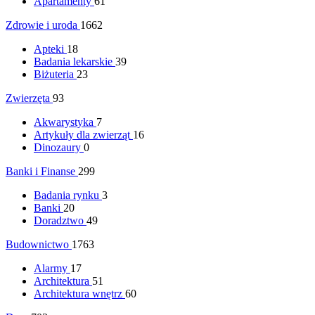
Apartamenty
61
Zdrowie i uroda
1662
Apteki
18
Badania lekarskie
39
Biżuteria
23
Zwierzęta
93
Akwarystyka
7
Artykuły dla zwierząt
16
Dinozaury
0
Banki i Finanse
299
Badania rynku
3
Banki
20
Doradztwo
49
Budownictwo
1763
Alarmy
17
Architektura
51
Architektura wnętrz
60