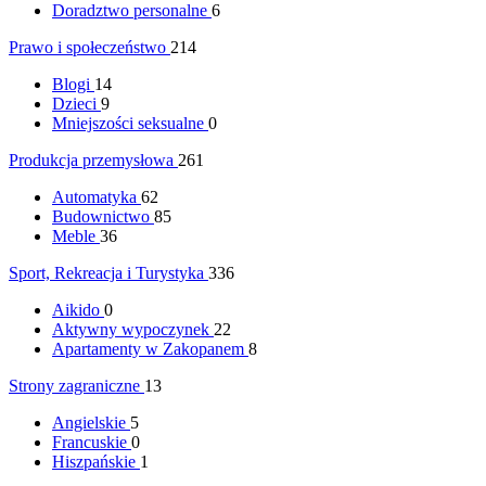
Doradztwo personalne
6
Prawo i społeczeństwo
214
Blogi
14
Dzieci
9
Mniejszości seksualne
0
Produkcja przemysłowa
261
Automatyka
62
Budownictwo
85
Meble
36
Sport, Rekreacja i Turystyka
336
Aikido
0
Aktywny wypoczynek
22
Apartamenty w Zakopanem
8
Strony zagraniczne
13
Angielskie
5
Francuskie
0
Hiszpańskie
1