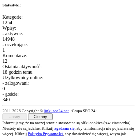
Statystyki:
Kategorie:
1254
Wpisy:
- aktywne:
14948
- oczekujące:
1
Komentarze:
12
Ostatnia aktywność:
18 godzin temu
Użytkownicy online:
- zalogowani:
0
- goście:
340
2011-2026 Copyright ©
linki-seo24.net
.:Grupa SEO 24 :.
Jasny
Ciemny
Informujemy, że na naszej stronie stosowane są pliki cookies (tzw. ciasteczka).
Niestety nie są jadalne. Kliknij
zgadzam się
, aby ta informacja nie pojawiała się
więcej. Kliknij
Polityka Prywatności
, aby dowiedzieć się więcej, w tym jak