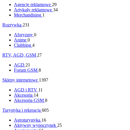
Agencje reklamowe
29
Artykuły reklamowe
34
Merchandising
1
Rozrywka
231
Aforyzmy
0
Anime
0
Clubbing
4
RTV, AGD, GSM
27
AGD
21
Forum GSM
8
Sklepy internetowe
1397
AGD i RTV
11
Akcesoria
14
Akcesoria GSM
8
Turystyka i rekreacja
605
Agroturystyka
16
Aktywny wypoczynek
25