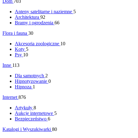
Dom
703
Anteny satelitarne i naziemne
5
Architektura
92
Bramy i ogrodzenia
66
Flora i fauna
30
Akcesoria zoologiczne
10
Koty
5
Psy
10
Inne
113
Dla samotnych
2
Hipnotyzowanie
0
Hipnoza
1
Internet
876
Artykuły
8
Aukcje internetowe
5
Bezpieczeństwo
6
Katalogi i Wyszukiwarki
80