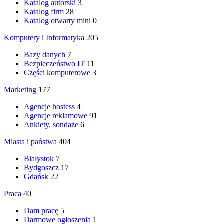
Katalog autorski
3
Katalog firm
28
Katalog otwarty mini
0
Komputery i Informatyka
205
Bazy danych
7
Bezpieczeństwo IT
11
Części komputerowe
3
Marketing
177
Agencje hostess
4
Agencje reklamowe
91
Ankiety, sondaże
6
Miasta i państwa
404
Białystok
7
Bydgoszcz
17
Gdańsk
22
Praca
40
Dam pracę
5
Darmowe ogłoszenia
1