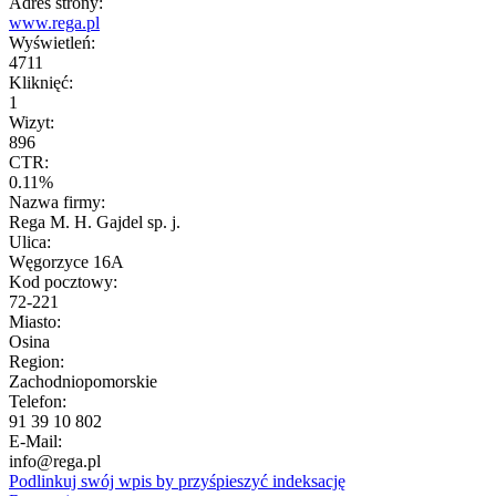
Adres strony:
www.rega.pl
Wyświetleń:
4711
Kliknięć:
1
Wizyt:
896
CTR:
0.11%
Nazwa firmy:
Rega M. H. Gajdel sp. j.
Ulica:
Węgorzyce 16A
Kod pocztowy:
72-221
Miasto:
Osina
Region:
Zachodniopomorskie
Telefon:
91 39 10 802
E-Mail:
info@rega.pl
Podlinkuj swój wpis by przyśpieszyć indeksację