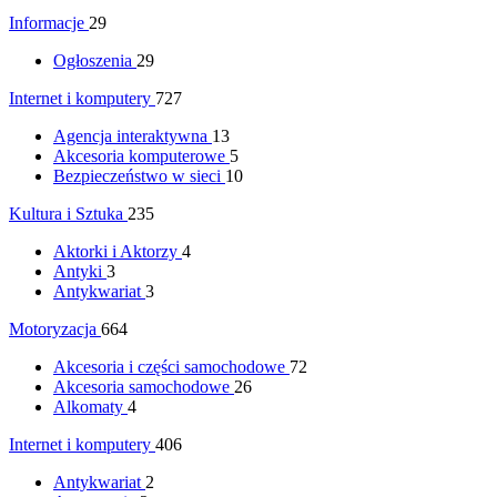
Informacje
29
Ogłoszenia
29
Internet i komputery
727
Agencja interaktywna
13
Akcesoria komputerowe
5
Bezpieczeństwo w sieci
10
Kultura i Sztuka
235
Aktorki i Aktorzy
4
Antyki
3
Antykwariat
3
Motoryzacja
664
Akcesoria i części samochodowe
72
Akcesoria samochodowe
26
Alkomaty
4
Internet i komputery
406
Antykwariat
2