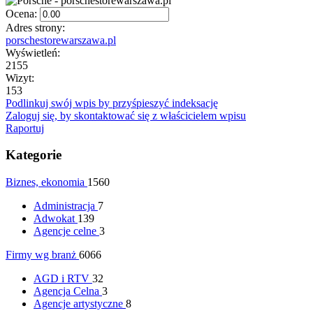
Ocena:
Adres strony:
porschestorewarszawa.pl
Wyświetleń:
2155
Wizyt:
153
Podlinkuj swój wpis by przyśpieszyć indeksację
Zaloguj się, by skontaktować się z właścicielem wpisu
Raportuj
Kategorie
Biznes, ekonomia
1560
Administracja
7
Adwokat
139
Agencje celne
3
Firmy wg branż
6066
AGD i RTV
32
Agencja Celna
3
Agencje artystyczne
8