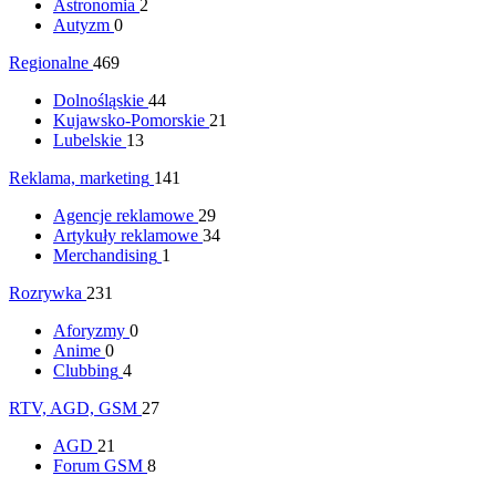
Astronomia
2
Autyzm
0
Regionalne
469
Dolnośląskie
44
Kujawsko-Pomorskie
21
Lubelskie
13
Reklama, marketing
141
Agencje reklamowe
29
Artykuły reklamowe
34
Merchandising
1
Rozrywka
231
Aforyzmy
0
Anime
0
Clubbing
4
RTV, AGD, GSM
27
AGD
21
Forum GSM
8