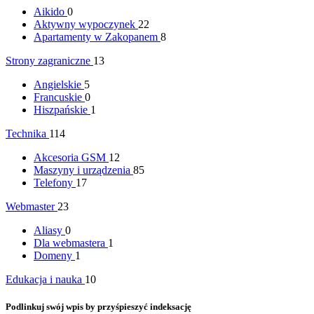
Aikido
0
Aktywny wypoczynek
22
Apartamenty w Zakopanem
8
Strony zagraniczne
13
Angielskie
5
Francuskie
0
Hiszpańskie
1
Technika
114
Akcesoria GSM
12
Maszyny i urządzenia
85
Telefony
17
Webmaster
23
Aliasy
0
Dla webmastera
1
Domeny
1
Edukacja i nauka
10
Podlinkuj swój wpis by przyśpieszyć indeksację