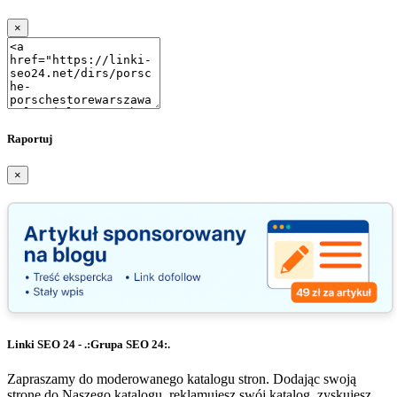
×
Raportuj
×
Linki SEO 24 - .:Grupa SEO 24:.
Zapraszamy do moderowanego katalogu stron. Dodając swoją
stronę do Naszego katalogu, reklamujesz swój katalog, zyskujesz