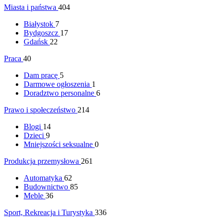
Miasta i państwa
404
Białystok
7
Bydgoszcz
17
Gdańsk
22
Praca
40
Dam pracę
5
Darmowe ogłoszenia
1
Doradztwo personalne
6
Prawo i społeczeństwo
214
Blogi
14
Dzieci
9
Mniejszości seksualne
0
Produkcja przemysłowa
261
Automatyka
62
Budownictwo
85
Meble
36
Sport, Rekreacja i Turystyka
336