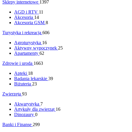
Sklepy internetowe
1397
AGD i RTV
11
Akcesoria
14
Akcesoria GSM
8
Turystyka i rekreacja
606
Agroturystyka
16
Aktywny wypoczynek
25
Apartamenty
62
Zdrowie i uroda
1663
Apteki
18
Badania lekarskie
39
Biżuteria
23
Zwierzęta
93
Akwarystyka
7
Artykuły dla zwierząt
16
Dinozaury
0
Banki i Finanse
299