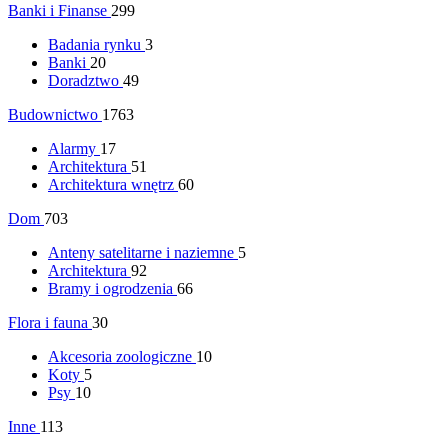
Banki i Finanse
299
Badania rynku
3
Banki
20
Doradztwo
49
Budownictwo
1763
Alarmy
17
Architektura
51
Architektura wnętrz
60
Dom
703
Anteny satelitarne i naziemne
5
Architektura
92
Bramy i ogrodzenia
66
Flora i fauna
30
Akcesoria zoologiczne
10
Koty
5
Psy
10
Inne
113