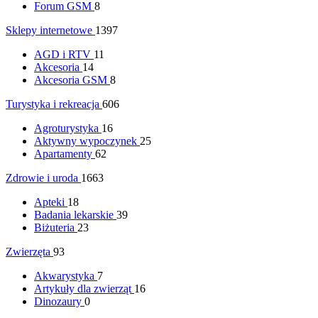
Forum GSM
8
Sklepy internetowe
1397
AGD i RTV
11
Akcesoria
14
Akcesoria GSM
8
Turystyka i rekreacja
606
Agroturystyka
16
Aktywny wypoczynek
25
Apartamenty
62
Zdrowie i uroda
1663
Apteki
18
Badania lekarskie
39
Biżuteria
23
Zwierzęta
93
Akwarystyka
7
Artykuły dla zwierząt
16
Dinozaury
0