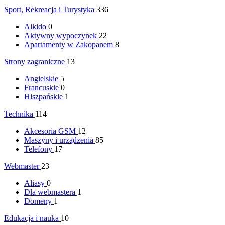
Sport, Rekreacja i Turystyka
336
Aikido
0
Aktywny wypoczynek
22
Apartamenty w Zakopanem
8
Strony zagraniczne
13
Angielskie
5
Francuskie
0
Hiszpańskie
1
Technika
114
Akcesoria GSM
12
Maszyny i urządzenia
85
Telefony
17
Webmaster
23
Aliasy
0
Dla webmastera
1
Domeny
1
Edukacja i nauka
10