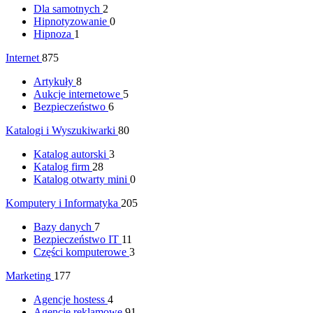
Dla samotnych
2
Hipnotyzowanie
0
Hipnoza
1
Internet
875
Artykuły
8
Aukcje internetowe
5
Bezpieczeństwo
6
Katalogi i Wyszukiwarki
80
Katalog autorski
3
Katalog firm
28
Katalog otwarty mini
0
Komputery i Informatyka
205
Bazy danych
7
Bezpieczeństwo IT
11
Części komputerowe
3
Marketing
177
Agencje hostess
4
Agencje reklamowe
91