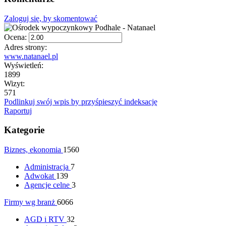
Zaloguj się, by skomentować
Ocena:
Adres strony:
www.natanael.pl
Wyświetleń:
1899
Wizyt:
571
Podlinkuj swój wpis by przyśpieszyć indeksację
Raportuj
Kategorie
Biznes, ekonomia
1560
Administracja
7
Adwokat
139
Agencje celne
3
Firmy wg branż
6066
AGD i RTV
32