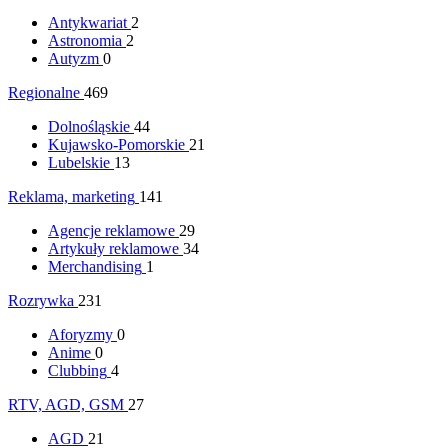
Antykwariat
2
Astronomia
2
Autyzm
0
Regionalne
469
Dolnośląskie
44
Kujawsko-Pomorskie
21
Lubelskie
13
Reklama, marketing
141
Agencje reklamowe
29
Artykuły reklamowe
34
Merchandising
1
Rozrywka
231
Aforyzmy
0
Anime
0
Clubbing
4
RTV, AGD, GSM
27
AGD
21