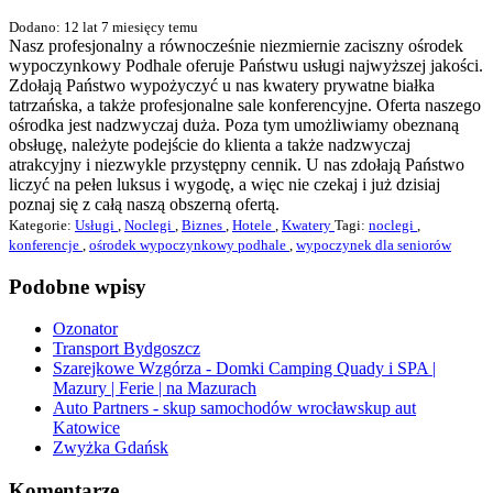
Dodano: 12 lat 7 miesięcy temu
Nasz profesjonalny a równocześnie niezmiernie zaciszny ośrodek
wypoczynkowy Podhale oferuje Państwu usługi najwyższej jakości.
Zdołają Państwo wypożyczyć u nas kwatery prywatne białka
tatrzańska, a także profesjonalne sale konferencyjne. Oferta naszego
ośrodka jest nadzwyczaj duża. Poza tym umożliwiamy obeznaną
obsługę, należyte podejście do klienta a także nadzwyczaj
atrakcyjny i niezwykle przystępny cennik. U nas zdołają Państwo
liczyć na pełen luksus i wygodę, a więc nie czekaj i już dzisiaj
poznaj się z całą naszą obszerną ofertą.
Kategorie:
Usługi
,
Noclegi
,
Biznes
,
Hotele
,
Kwatery
Tagi:
noclegi
,
konferencje
,
ośrodek wypoczynkowy podhale
,
wypoczynek dla seniorów
Podobne wpisy
Ozonator
Transport Bydgoszcz
Szarejkowe Wzgórza - Domki Camping Quady i SPA |
Mazury | Ferie | na Mazurach
Auto Partners - skup samochodów wrocławskup aut
Katowice
Zwyżka Gdańsk
Komentarze