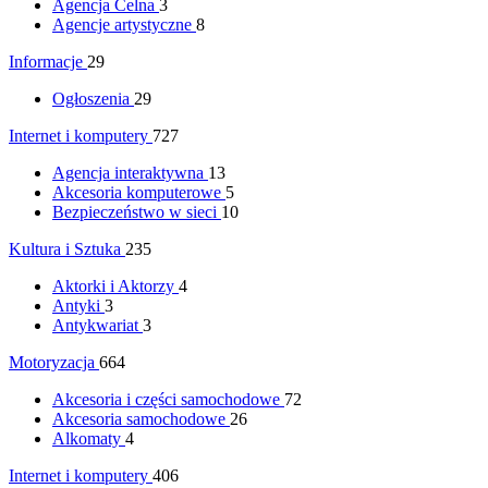
Agencja Celna
3
Agencje artystyczne
8
Informacje
29
Ogłoszenia
29
Internet i komputery
727
Agencja interaktywna
13
Akcesoria komputerowe
5
Bezpieczeństwo w sieci
10
Kultura i Sztuka
235
Aktorki i Aktorzy
4
Antyki
3
Antykwariat
3
Motoryzacja
664
Akcesoria i części samochodowe
72
Akcesoria samochodowe
26
Alkomaty
4
Internet i komputery
406