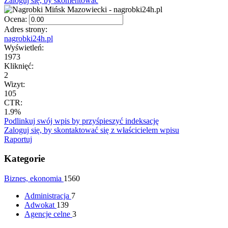
Zaloguj się, by skomentować
Ocena:
Adres strony:
nagrobki24h.pl
Wyświetleń:
1973
Kliknięć:
2
Wizyt:
105
CTR:
1.9%
Podlinkuj swój wpis by przyśpieszyć indeksację
Zaloguj się, by skontaktować się z właścicielem wpisu
Raportuj
Kategorie
Biznes, ekonomia
1560
Administracja
7
Adwokat
139
Agencje celne
3