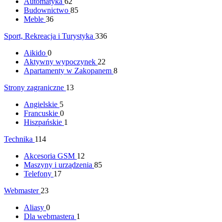
Automatyka
62
Budownictwo
85
Meble
36
Sport, Rekreacja i Turystyka
336
Aikido
0
Aktywny wypoczynek
22
Apartamenty w Zakopanem
8
Strony zagraniczne
13
Angielskie
5
Francuskie
0
Hiszpańskie
1
Technika
114
Akcesoria GSM
12
Maszyny i urządzenia
85
Telefony
17
Webmaster
23
Aliasy
0
Dla webmastera
1