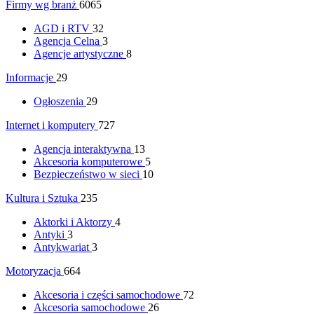
Firmy wg branż
6065
AGD i RTV
32
Agencja Celna
3
Agencje artystyczne
8
Informacje
29
Ogłoszenia
29
Internet i komputery
727
Agencja interaktywna
13
Akcesoria komputerowe
5
Bezpieczeństwo w sieci
10
Kultura i Sztuka
235
Aktorki i Aktorzy
4
Antyki
3
Antykwariat
3
Motoryzacja
664
Akcesoria i części samochodowe
72
Akcesoria samochodowe
26