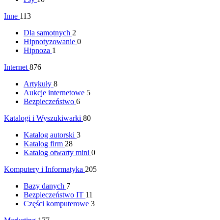
Inne
113
Dla samotnych
2
Hipnotyzowanie
0
Hipnoza
1
Internet
876
Artykuły
8
Aukcje internetowe
5
Bezpieczeństwo
6
Katalogi i Wyszukiwarki
80
Katalog autorski
3
Katalog firm
28
Katalog otwarty mini
0
Komputery i Informatyka
205
Bazy danych
7
Bezpieczeństwo IT
11
Części komputerowe
3