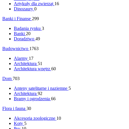
Artykuły dla zwierząt
16
Dinozaury
0
Banki i Finanse
299
Badania rynku
3
Banki
20
Doradztwo
49
Budownictwo
1763
Alarmy
17
Architektura
51
Architektura wnętrz
60
Dom
703
Anteny satelitarne i naziemne
5
Architektura
92
Bramy i ogrodzenia
66
Flora i fauna
30
Akcesoria zoologiczne
10
Koty
5
Psy
10