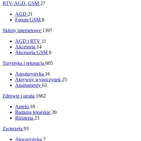
RTV, AGD, GSM
27
AGD
21
Forum GSM
8
Sklepy internetowe
1397
AGD i RTV
11
Akcesoria
14
Akcesoria GSM
8
Turystyka i rekreacja
605
Agroturystyka
16
Aktywny wypoczynek
25
Apartamenty
61
Zdrowie i uroda
1662
Apteki
18
Badania lekarskie
39
Biżuteria
23
Zwierzęta
93
Akwarystyka
7