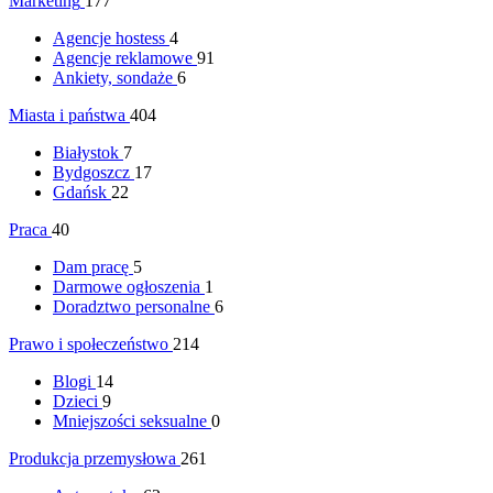
Marketing
177
Agencje hostess
4
Agencje reklamowe
91
Ankiety, sondaże
6
Miasta i państwa
404
Białystok
7
Bydgoszcz
17
Gdańsk
22
Praca
40
Dam pracę
5
Darmowe ogłoszenia
1
Doradztwo personalne
6
Prawo i społeczeństwo
214
Blogi
14
Dzieci
9
Mniejszości seksualne
0
Produkcja przemysłowa
261