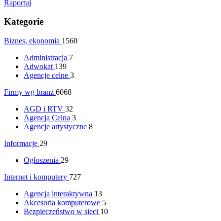
Raportuj
Kategorie
Biznes, ekonomia
1560
Administracja
7
Adwokat
139
Agencje celne
3
Firmy wg branż
6068
AGD i RTV
32
Agencja Celna
3
Agencje artystyczne
8
Informacje
29
Ogłoszenia
29
Internet i komputery
727
Agencja interaktywna
13
Akcesoria komputerowe
5
Bezpieczeństwo w sieci
10