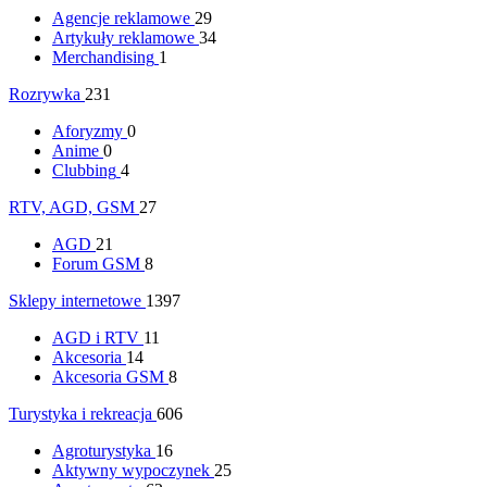
Agencje reklamowe
29
Artykuły reklamowe
34
Merchandising
1
Rozrywka
231
Aforyzmy
0
Anime
0
Clubbing
4
RTV, AGD, GSM
27
AGD
21
Forum GSM
8
Sklepy internetowe
1397
AGD i RTV
11
Akcesoria
14
Akcesoria GSM
8
Turystyka i rekreacja
606
Agroturystyka
16
Aktywny wypoczynek
25