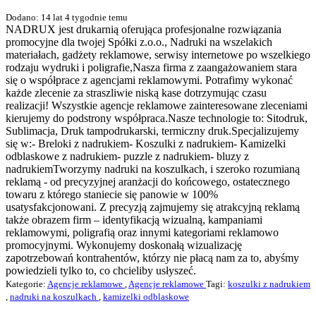
Dodano: 14 lat 4 tygodnie temu
NADRUX jest drukarnią oferująca profesjonalne rozwiązania
promocyjne dla twojej Spółki z.o.o., Nadruki na wszelakich
materiałach, gadżety reklamowe, serwisy internetowe po wszelkiego
rodzaju wydruki i poligrafie,Nasza firma z zaangażowaniem stara
się o współprace z agencjami reklamowymi. Potrafimy wykonać
każde zlecenie za straszliwie niską kase dotrzymując czasu
realizacji! Wszystkie agencje reklamowe zainteresowane zleceniami
kierujemy do podstrony współpraca.Nasze technologie to: Sitodruk,
Sublimacja, Druk tampodrukarski, termiczny druk.Specjalizujemy
się w:- Breloki z nadrukiem- Koszulki z nadrukiem- Kamizelki
odblaskowe z nadrukiem- puzzle z nadrukiem- bluzy z
nadrukiemTworzymy nadruki na koszulkach, i szeroko rozumianą
reklamą - od precyzyjnej aranżacji do końcowego, ostatecznego
towaru z którego staniecie się panowie w 100%
usatysfakcjonowani. Z precyzją zajmujemy się atrakcyjną reklamą
także obrazem firm – identyfikacją wizualną, kampaniami
reklamowymi, poligrafią oraz innymi kategoriami reklamowo
promocyjnymi. Wykonujemy doskonałą wizualizację
zapotrzebowań kontrahentów, którzy nie płacą nam za to, abyśmy
powiedzieli tylko to, co chcieliby usłyszeć.
Kategorie:
Agencje reklamowe
,
Agencje reklamowe
Tagi:
koszulki z nadrukiem
,
nadruki na koszulkach
,
kamizelki odblaskowe