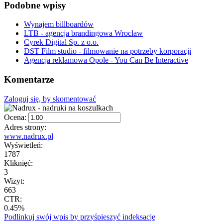
Podobne wpisy
Wynajem billboardów
LTB - agencja brandingowa Wrocław
Cyrek Digital Sp. z o.o.
DST Film studio - filmowanie na potrzeby korporacji
Agencja reklamowa Opole - You Can Be Interactive
Komentarze
Zaloguj się, by skomentować
Ocena:
Adres strony:
www.nadrux.pl
Wyświetleń:
1787
Kliknięć:
3
Wizyt:
663
CTR:
0.45%
Podlinkuj swój wpis by przyśpieszyć indeksację