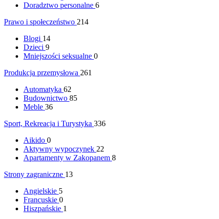
Doradztwo personalne
6
Prawo i społeczeństwo
214
Blogi
14
Dzieci
9
Mniejszości seksualne
0
Produkcja przemysłowa
261
Automatyka
62
Budownictwo
85
Meble
36
Sport, Rekreacja i Turystyka
336
Aikido
0
Aktywny wypoczynek
22
Apartamenty w Zakopanem
8
Strony zagraniczne
13
Angielskie
5
Francuskie
0
Hiszpańskie
1