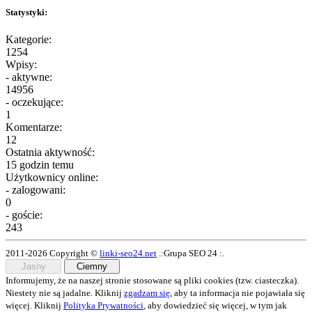
Statystyki:
Kategorie:
1254
Wpisy:
- aktywne:
14956
- oczekujące:
1
Komentarze:
12
Ostatnia aktywność:
15 godzin temu
Użytkownicy online:
- zalogowani:
0
- goście:
243
2011-2026 Copyright ©
linki-seo24.net
.:Grupa SEO 24 :.
Jasny
Ciemny
Informujemy, że na naszej stronie stosowane są pliki cookies (tzw. ciasteczka).
Niestety nie są jadalne. Kliknij
zgadzam się
, aby ta informacja nie pojawiała się
więcej. Kliknij
Polityka Prywatności
, aby dowiedzieć się więcej, w tym jak