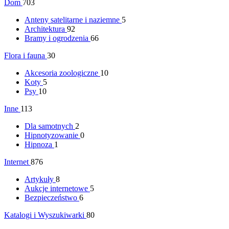
Dom
703
Anteny satelitarne i naziemne
5
Architektura
92
Bramy i ogrodzenia
66
Flora i fauna
30
Akcesoria zoologiczne
10
Koty
5
Psy
10
Inne
113
Dla samotnych
2
Hipnotyzowanie
0
Hipnoza
1
Internet
876
Artykuły
8
Aukcje internetowe
5
Bezpieczeństwo
6
Katalogi i Wyszukiwarki
80