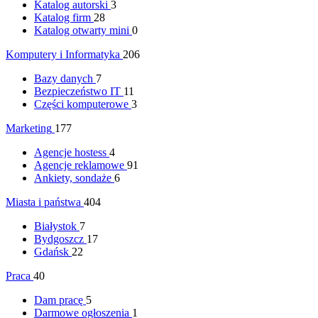
Katalog autorski
3
Katalog firm
28
Katalog otwarty mini
0
Komputery i Informatyka
206
Bazy danych
7
Bezpieczeństwo IT
11
Części komputerowe
3
Marketing
177
Agencje hostess
4
Agencje reklamowe
91
Ankiety, sondaże
6
Miasta i państwa
404
Białystok
7
Bydgoszcz
17
Gdańsk
22
Praca
40
Dam pracę
5
Darmowe ogłoszenia
1