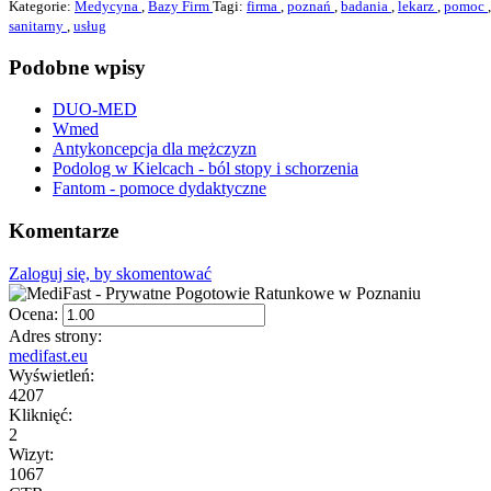
Kategorie:
Medycyna
,
Bazy Firm
Tagi:
firma
,
poznań
,
badania
,
lekarz
,
pomoc
sanitarny
,
usług
Podobne wpisy
DUO-MED
Wmed
Antykoncepcja dla mężczyzn
Podolog w Kielcach - ból stopy i schorzenia
Fantom - pomoce dydaktyczne
Komentarze
Zaloguj się, by skomentować
Ocena:
Adres strony:
medifast.eu
Wyświetleń:
4207
Kliknięć:
2
Wizyt:
1067