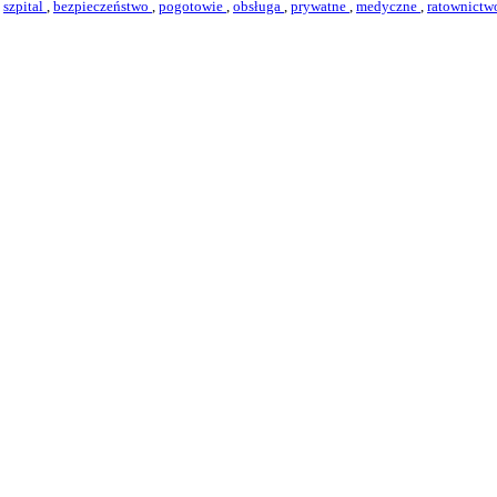
,
szpital
,
bezpieczeństwo
,
pogotowie
,
obsługa
,
prywatne
,
medyczne
,
ratownict