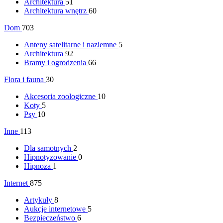
Architektura
51
Architektura wnętrz
60
Dom
703
Anteny satelitarne i naziemne
5
Architektura
92
Bramy i ogrodzenia
66
Flora i fauna
30
Akcesoria zoologiczne
10
Koty
5
Psy
10
Inne
113
Dla samotnych
2
Hipnotyzowanie
0
Hipnoza
1
Internet
875
Artykuły
8
Aukcje internetowe
5
Bezpieczeństwo
6