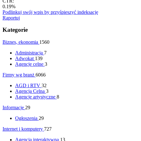
CTR:
0.19%
Podlinkuj swój wpis by przyśpieszyć indeksację
Raportuj
Kategorie
Biznes, ekonomia
1560
Administracja
7
Adwokat
139
Agencje celne
3
Firmy wg branż
6066
AGD i RTV
32
Agencja Celna
3
Agencje artystyczne
8
Informacje
29
Ogłoszenia
29
Internet i komputery
727
Agencja interaktywna
13