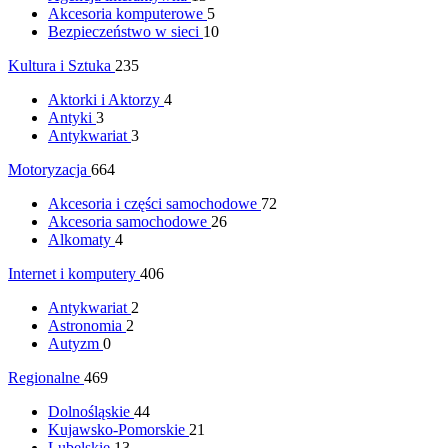
Akcesoria komputerowe
5
Bezpieczeństwo w sieci
10
Kultura i Sztuka
235
Aktorki i Aktorzy
4
Antyki
3
Antykwariat
3
Motoryzacja
664
Akcesoria i części samochodowe
72
Akcesoria samochodowe
26
Alkomaty
4
Internet i komputery
406
Antykwariat
2
Astronomia
2
Autyzm
0
Regionalne
469
Dolnośląskie
44
Kujawsko-Pomorskie
21
Lubelskie
13