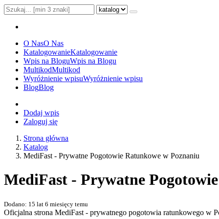
O Nas
O Nas
Katalogowanie
Katalogowanie
Wpis na Blogu
Wpis na Blogu
Multikod
Multikod
Wyróżnienie wpisu
Wyróżnienie wpisu
Blog
Blog
Dodaj wpis
Zaloguj się
Strona główna
Katalog
MediFast - Prywatne Pogotowie Ratunkowe w Poznaniu
MediFast - Prywatne Pogotowi
Dodano: 15 lat 6 miesięcy temu
Oficjalna strona MediFast - prywatnego pogotowia ratunkowego w Po