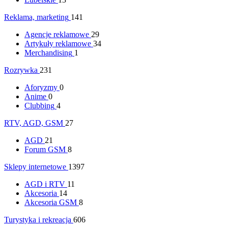
Reklama, marketing
141
Agencje reklamowe
29
Artykuły reklamowe
34
Merchandising
1
Rozrywka
231
Aforyzmy
0
Anime
0
Clubbing
4
RTV, AGD, GSM
27
AGD
21
Forum GSM
8
Sklepy internetowe
1397
AGD i RTV
11
Akcesoria
14
Akcesoria GSM
8
Turystyka i rekreacja
606