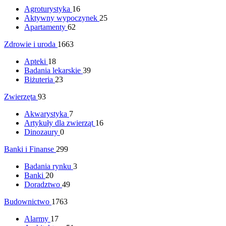
Agroturystyka
16
Aktywny wypoczynek
25
Apartamenty
62
Zdrowie i uroda
1663
Apteki
18
Badania lekarskie
39
Biżuteria
23
Zwierzęta
93
Akwarystyka
7
Artykuły dla zwierząt
16
Dinozaury
0
Banki i Finanse
299
Badania rynku
3
Banki
20
Doradztwo
49
Budownictwo
1763
Alarmy
17