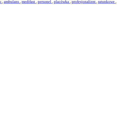
wo
,
ambulans
,
medifast
,
personel
,
placówka
,
profesjonalizm
,
ratunkowe
,