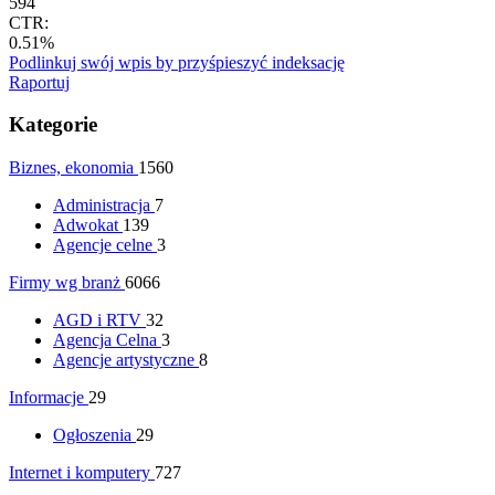
594
CTR:
0.51%
Podlinkuj swój wpis by przyśpieszyć indeksację
Raportuj
Kategorie
Biznes, ekonomia
1560
Administracja
7
Adwokat
139
Agencje celne
3
Firmy wg branż
6066
AGD i RTV
32
Agencja Celna
3
Agencje artystyczne
8
Informacje
29
Ogłoszenia
29
Internet i komputery
727