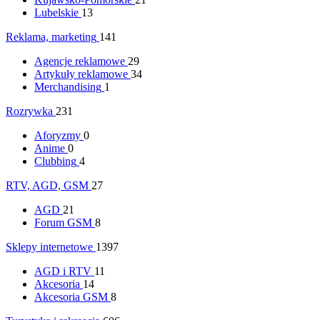
Lubelskie
13
Reklama, marketing
141
Agencje reklamowe
29
Artykuły reklamowe
34
Merchandising
1
Rozrywka
231
Aforyzmy
0
Anime
0
Clubbing
4
RTV, AGD, GSM
27
AGD
21
Forum GSM
8
Sklepy internetowe
1397
AGD i RTV
11
Akcesoria
14
Akcesoria GSM
8