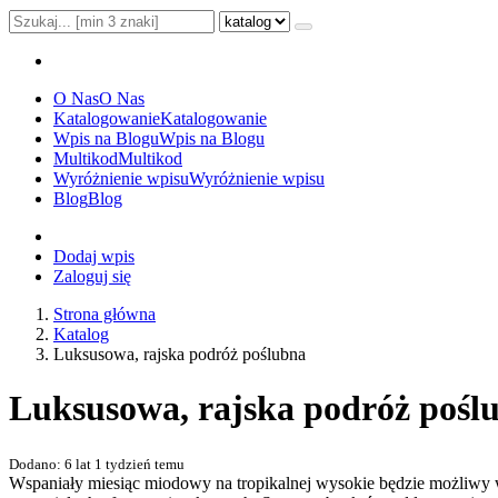
O Nas
O Nas
Katalogowanie
Katalogowanie
Wpis na Blogu
Wpis na Blogu
Multikod
Multikod
Wyróżnienie wpisu
Wyróżnienie wpisu
Blog
Blog
Dodaj wpis
Zaloguj się
Strona główna
Katalog
Luksusowa, rajska podróż poślubna
Luksusowa, rajska podróż pośl
Dodano: 6 lat 1 tydzień temu
Wspaniały miesiąc miodowy na tropikalnej wysokie będzie możliwy wł