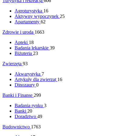
Turystyka i rekreacja
606
Agroturystyka
16
Aktywny wypoczynek
25
Apartamenty
62
Zdrowie i uroda
1663
Apteki
18
Badania lekarskie
39
Biżuteria
23
Zwierzęta
93
Akwarystyka
7
Artykuły dla zwierząt
16
Dinozaury
0
Banki i Finanse
299
Badania rynku
3
Banki
20
Doradztwo
49
Budownictwo
1763