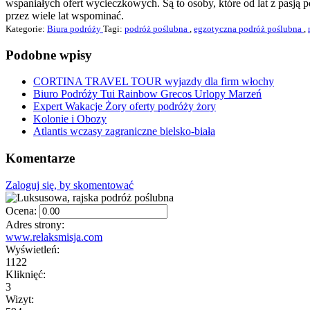
wspaniałych ofert wycieczkowych. Są to osoby, które od lat z pasją 
przez wiele lat wspominać.
Kategorie:
Biura podróży
Tagi:
podróż poślubna
,
egzotyczna podróż poślubna
,
Podobne wpisy
CORTINA TRAVEL TOUR wyjazdy dla firm włochy
Biuro Podróży Tui Rainbow Grecos Urlopy Marzeń
Expert Wakacje Żory oferty podróży żory
Kolonie i Obozy
Atlantis wczasy zagraniczne bielsko-biała
Komentarze
Zaloguj się, by skomentować
Ocena:
Adres strony:
www.relaksmisja.com
Wyświetleń:
1122
Kliknięć:
3
Wizyt: