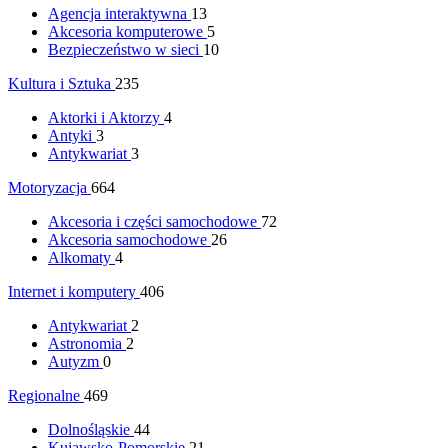
Agencja interaktywna
13
Akcesoria komputerowe
5
Bezpieczeństwo w sieci
10
Kultura i Sztuka
235
Aktorki i Aktorzy
4
Antyki
3
Antykwariat
3
Motoryzacja
664
Akcesoria i części samochodowe
72
Akcesoria samochodowe
26
Alkomaty
4
Internet i komputery
406
Antykwariat
2
Astronomia
2
Autyzm
0
Regionalne
469
Dolnośląskie
44
Kujawsko-Pomorskie
21