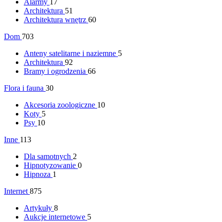
Alarmy
17
Architektura
51
Architektura wnętrz
60
Dom
703
Anteny satelitarne i naziemne
5
Architektura
92
Bramy i ogrodzenia
66
Flora i fauna
30
Akcesoria zoologiczne
10
Koty
5
Psy
10
Inne
113
Dla samotnych
2
Hipnotyzowanie
0
Hipnoza
1
Internet
875
Artykuły
8
Aukcje internetowe
5