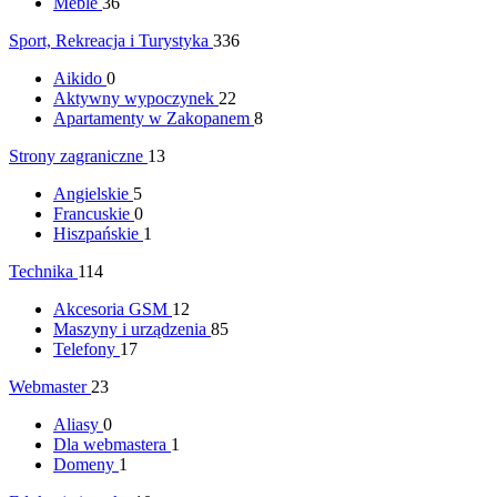
Meble
36
Sport, Rekreacja i Turystyka
336
Aikido
0
Aktywny wypoczynek
22
Apartamenty w Zakopanem
8
Strony zagraniczne
13
Angielskie
5
Francuskie
0
Hiszpańskie
1
Technika
114
Akcesoria GSM
12
Maszyny i urządzenia
85
Telefony
17
Webmaster
23
Aliasy
0
Dla webmastera
1
Domeny
1