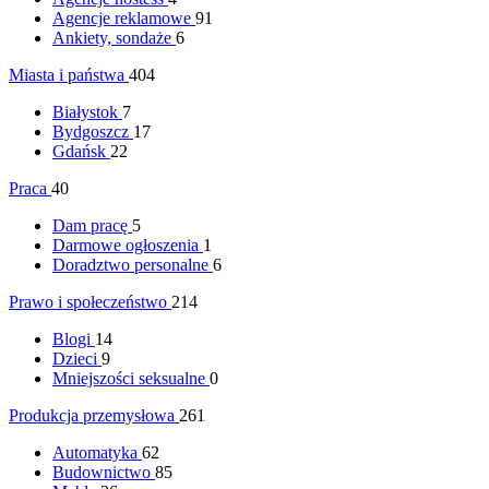
Agencje reklamowe
91
Ankiety, sondaże
6
Miasta i państwa
404
Białystok
7
Bydgoszcz
17
Gdańsk
22
Praca
40
Dam pracę
5
Darmowe ogłoszenia
1
Doradztwo personalne
6
Prawo i społeczeństwo
214
Blogi
14
Dzieci
9
Mniejszości seksualne
0
Produkcja przemysłowa
261
Automatyka
62
Budownictwo
85