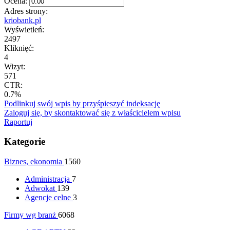
Ocena:
Adres strony:
kriobank.pl
Wyświetleń:
2497
Kliknięć:
4
Wizyt:
571
CTR:
0.7%
Podlinkuj swój wpis by przyśpieszyć indeksację
Zaloguj się, by skontaktować się z właścicielem wpisu
Raportuj
Kategorie
Biznes, ekonomia
1560
Administracja
7
Adwokat
139
Agencje celne
3
Firmy wg branż
6068