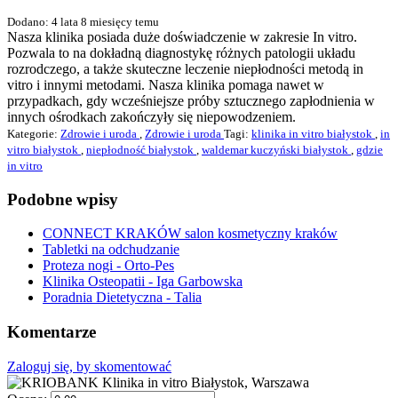
Dodano: 4 lata 8 miesięcy temu
Nasza klinika posiada duże doświadczenie w zakresie In vitro.
Pozwala to na dokładną diagnostykę różnych patologii układu
rozrodczego, a także skuteczne leczenie niepłodności metodą in
vitro i innymi metodami. Nasza klinika pomaga nawet w
przypadkach, gdy wcześniejsze próby sztucznego zapłodnienia w
innych ośrodkach zakończyły się niepowodzeniem.
Kategorie:
Zdrowie i uroda
,
Zdrowie i uroda
Tagi:
klinika in vitro białystok
,
in
vitro białystok
,
niepłodność białystok
,
waldemar kuczyński białystok
,
gdzie
in vitro
Podobne wpisy
CONNECT KRAKÓW salon kosmetyczny kraków
Tabletki na odchudzanie
Proteza nogi - Orto-Pes
Klinika Osteopatii - Iga Garbowska
Poradnia Dietetyczna - Talia
Komentarze
Zaloguj się, by skomentować