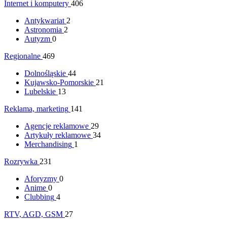
Internet i komputery
406
Antykwariat
2
Astronomia
2
Autyzm
0
Regionalne
469
Dolnośląskie
44
Kujawsko-Pomorskie
21
Lubelskie
13
Reklama, marketing
141
Agencje reklamowe
29
Artykuły reklamowe
34
Merchandising
1
Rozrywka
231
Aforyzmy
0
Anime
0
Clubbing
4
RTV, AGD, GSM
27