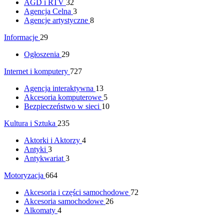
AGD i RTV
32
Agencja Celna
3
Agencje artystyczne
8
Informacje
29
Ogłoszenia
29
Internet i komputery
727
Agencja interaktywna
13
Akcesoria komputerowe
5
Bezpieczeństwo w sieci
10
Kultura i Sztuka
235
Aktorki i Aktorzy
4
Antyki
3
Antykwariat
3
Motoryzacja
664
Akcesoria i części samochodowe
72
Akcesoria samochodowe
26
Alkomaty
4