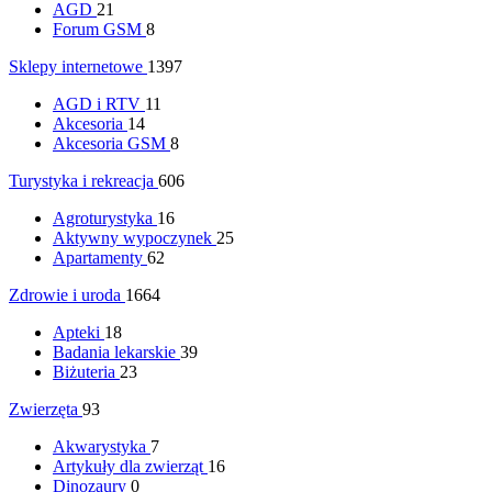
AGD
21
Forum GSM
8
Sklepy internetowe
1397
AGD i RTV
11
Akcesoria
14
Akcesoria GSM
8
Turystyka i rekreacja
606
Agroturystyka
16
Aktywny wypoczynek
25
Apartamenty
62
Zdrowie i uroda
1664
Apteki
18
Badania lekarskie
39
Biżuteria
23
Zwierzęta
93
Akwarystyka
7
Artykuły dla zwierząt
16
Dinozaury
0