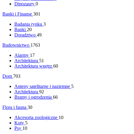
Dinozaury
0
Banki i Finanse
301
Badania rynku
3
Banki
20
Doradztwo
49
Budownictwo
1763
Alarmy
17
Architektura
51
Architektura wnętrz
60
Dom
703
Anteny satelitarne i naziemne
5
Architektura
92
Bramy i ogrodzenia
66
Flora i fauna
30
Akcesoria zoologiczne
10
Koty
5
Psy
10