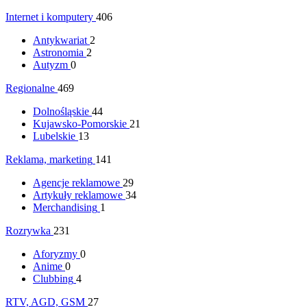
Internet i komputery
406
Antykwariat
2
Astronomia
2
Autyzm
0
Regionalne
469
Dolnośląskie
44
Kujawsko-Pomorskie
21
Lubelskie
13
Reklama, marketing
141
Agencje reklamowe
29
Artykuły reklamowe
34
Merchandising
1
Rozrywka
231
Aforyzmy
0
Anime
0
Clubbing
4
RTV, AGD, GSM
27