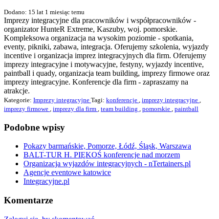
Dodano: 15 lat 1 miesiąc temu
Imprezy integracyjne dla pracowników i współpracowników -
organizator HunteR Extreme, Kaszuby, woj. pomorskie.
Kompleksowa organizacja na wysokim poziomie - spotkania,
eventy, pikniki, zabawa, integracja. Oferujemy szkolenia, wyjazdy
incentive i organizacja imprez integracyjnych dla firm. Oferujemy
imprezy integracyjne i motywacyjne, festyny, wyjazdy incentive,
paintball i quady, organizacja team building, imprezy firmowe oraz
imprezy integracyjne. Konferencje dla firm - zapraszamy na
atrakcje.
Kategorie:
Imprezy integracyjne
Tagi:
konferencje
,
imprezy integracyjne
,
imprezy firmowe
,
imprezy dla firm
,
team building
,
pomorskie
,
paintball
Podobne wpisy
Pokazy barmańskie, Pomorze, Łódź, Śląsk, Warszawa
BALT-TUR H. PIĘKOŚ konferencje nad morzem
Organizacja wyjazdów integracyjnych - nTertainers.pl
Agencje eventowe katowice
Integracyjne.pl
Komentarze