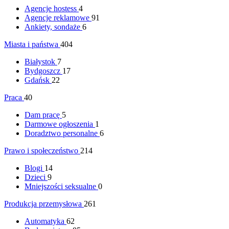
Agencje hostess
4
Agencje reklamowe
91
Ankiety, sondaże
6
Miasta i państwa
404
Białystok
7
Bydgoszcz
17
Gdańsk
22
Praca
40
Dam pracę
5
Darmowe ogłoszenia
1
Doradztwo personalne
6
Prawo i społeczeństwo
214
Blogi
14
Dzieci
9
Mniejszości seksualne
0
Produkcja przemysłowa
261
Automatyka
62