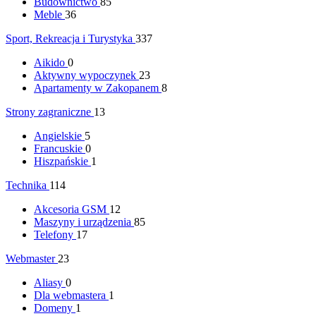
Budownictwo
85
Meble
36
Sport, Rekreacja i Turystyka
337
Aikido
0
Aktywny wypoczynek
23
Apartamenty w Zakopanem
8
Strony zagraniczne
13
Angielskie
5
Francuskie
0
Hiszpańskie
1
Technika
114
Akcesoria GSM
12
Maszyny i urządzenia
85
Telefony
17
Webmaster
23
Aliasy
0
Dla webmastera
1
Domeny
1