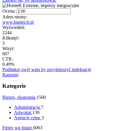
Zaloguj się, by skomentować
Ocena:
Adres strony:
www.hunter.fr.pl
Wyświetleń:
2244
Kliknięć:
3
Wizyt:
607
CTR:
0.49%
Podlinkuj swój wpis by przyśpieszyć indeksację
Raportuj
Kategorie
Biznes, ekonomia
1560
Administracja
7
Adwokat
139
Agencje celne
3
Firmy wg branż
6063