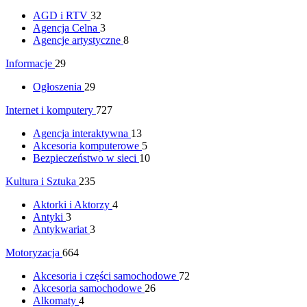
AGD i RTV
32
Agencja Celna
3
Agencje artystyczne
8
Informacje
29
Ogłoszenia
29
Internet i komputery
727
Agencja interaktywna
13
Akcesoria komputerowe
5
Bezpieczeństwo w sieci
10
Kultura i Sztuka
235
Aktorki i Aktorzy
4
Antyki
3
Antykwariat
3
Motoryzacja
664
Akcesoria i części samochodowe
72
Akcesoria samochodowe
26
Alkomaty
4