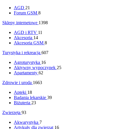
AGD
21
Forum GSM
8
Sklepy internetowe
1398
AGD i RTV
11
Akcesoria
14
Akcesoria GSM
8
Turystyka i rekreacja
607
Agroturystyka
16
Aktywny wypoczynek
25
Apartamenty
62
Zdrowie i uroda
1663
Apteki
18
Badania lekarskie
39
Biżuteria
23
Zwierzęta
93
Akwarystyka
7
Artykuły dla zwierząt
16