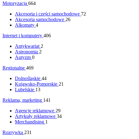
Motoryzacja
664
Akcesoria i części samochodowe
72
Akcesoria samochodowe
26
Alkomaty
4
Internet i komputery
406
Antykwariat
2
Astronomia
2
Autyzm
0
Regionalne
469
Dolnośląskie
44
Kujawsko-Pomorskie
21
Lubelskie
13
Reklama, marketing
141
Agencje reklamowe
29
Artykuły reklamowe
34
Merchandising
1
Rozrywka
231