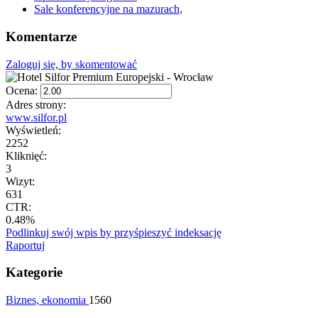
Sale konferencyjne na mazurach,
Komentarze
Zaloguj się, by skomentować
Ocena:
Adres strony:
www.silfor.pl
Wyświetleń:
2252
Kliknięć:
3
Wizyt:
631
CTR:
0.48%
Podlinkuj swój wpis by przyśpieszyć indeksację
Raportuj
Kategorie
Biznes, ekonomia
1560