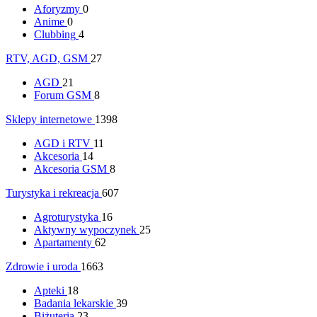
Aforyzmy
0
Anime
0
Clubbing
4
RTV, AGD, GSM
27
AGD
21
Forum GSM
8
Sklepy internetowe
1398
AGD i RTV
11
Akcesoria
14
Akcesoria GSM
8
Turystyka i rekreacja
607
Agroturystyka
16
Aktywny wypoczynek
25
Apartamenty
62
Zdrowie i uroda
1663
Apteki
18
Badania lekarskie
39
Biżuteria
23