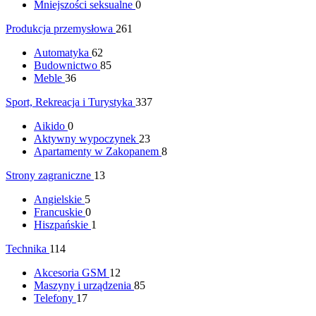
Mniejszości seksualne
0
Produkcja przemysłowa
261
Automatyka
62
Budownictwo
85
Meble
36
Sport, Rekreacja i Turystyka
337
Aikido
0
Aktywny wypoczynek
23
Apartamenty w Zakopanem
8
Strony zagraniczne
13
Angielskie
5
Francuskie
0
Hiszpańskie
1
Technika
114
Akcesoria GSM
12
Maszyny i urządzenia
85
Telefony
17