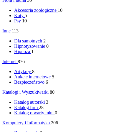
Flora i fauna
30
Akcesoria zoologiczne
10
Koty
5
Psy
10
Inne
113
Dla samotnych
2
Hipnotyzowanie
0
Hipnoza
1
Internet
876
Artykuły
8
Aukcje internetowe
5
Bezpieczeństwo
6
Katalogi i Wyszukiwarki
80
Katalog autorski
3
Katalog firm
28
Katalog otwarty mini
0
Komputery i Informatyka
206