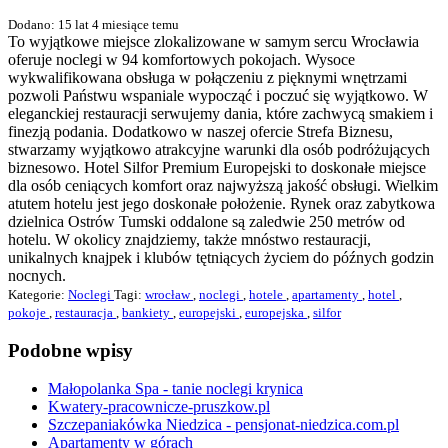
Dodano: 15 lat 4 miesiące temu
To wyjątkowe miejsce zlokalizowane w samym sercu Wrocławia
oferuje noclegi w 94 komfortowych pokojach. Wysoce
wykwalifikowana obsługa w połączeniu z pięknymi wnętrzami
pozwoli Państwu wspaniale wypocząć i poczuć się wyjątkowo. W
eleganckiej restauracji serwujemy dania, które zachwycą smakiem i
finezją podania. Dodatkowo w naszej ofercie Strefa Biznesu,
stwarzamy wyjątkowo atrakcyjne warunki dla osób podróżujących
biznesowo. Hotel Silfor Premium Europejski to doskonałe miejsce
dla osób ceniących komfort oraz najwyższą jakość obsługi. Wielkim
atutem hotelu jest jego doskonałe położenie. Rynek oraz zabytkowa
dzielnica Ostrów Tumski oddalone są zaledwie 250 metrów od
hotelu. W okolicy znajdziemy, także mnóstwo restauracji,
unikalnych knajpek i klubów tętniących życiem do późnych godzin
nocnych.
Kategorie:
Noclegi
Tagi:
wrocław
,
noclegi
,
hotele
,
apartamenty
,
hotel
,
pokoje
,
restauracja
,
bankiety
,
europejski
,
europejska
,
silfor
Podobne wpisy
Małopolanka Spa - tanie noclegi krynica
Kwatery-pracownicze-pruszkow.pl
Szczepaniakówka Niedzica - pensjonat-niedzica.com.pl
Apartamenty w górach