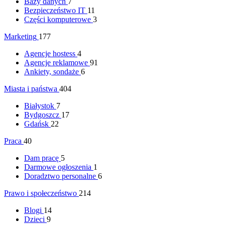
Bazy danych
7
Bezpieczeństwo IT
11
Części komputerowe
3
Marketing
177
Agencje hostess
4
Agencje reklamowe
91
Ankiety, sondaże
6
Miasta i państwa
404
Białystok
7
Bydgoszcz
17
Gdańsk
22
Praca
40
Dam pracę
5
Darmowe ogłoszenia
1
Doradztwo personalne
6
Prawo i społeczeństwo
214
Blogi
14
Dzieci
9