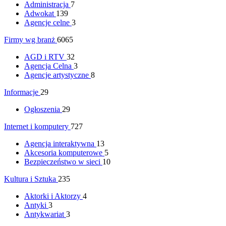
Administracja
7
Adwokat
139
Agencje celne
3
Firmy wg branż
6065
AGD i RTV
32
Agencja Celna
3
Agencje artystyczne
8
Informacje
29
Ogłoszenia
29
Internet i komputery
727
Agencja interaktywna
13
Akcesoria komputerowe
5
Bezpieczeństwo w sieci
10
Kultura i Sztuka
235
Aktorki i Aktorzy
4
Antyki
3
Antykwariat
3