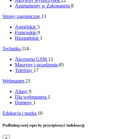
Aktywny wypoczynek
22
Apartamenty w Zakopanem
8
Strony zagraniczne
13
Angielskie
5
Francuskie
0
Hiszpańskie
1
Technika
114
Akcesoria GSM
12
Maszyny i urządzenia
85
Telefony
17
Webmaster
23
Aliasy
0
Dla webmastera
1
Domeny
1
Edukacja i nauka
10
Podlinkuj swój wpis by przyśpieszyć indeksację
×