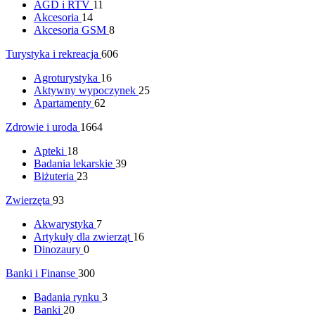
AGD i RTV
11
Akcesoria
14
Akcesoria GSM
8
Turystyka i rekreacja
606
Agroturystyka
16
Aktywny wypoczynek
25
Apartamenty
62
Zdrowie i uroda
1664
Apteki
18
Badania lekarskie
39
Biżuteria
23
Zwierzęta
93
Akwarystyka
7
Artykuły dla zwierząt
16
Dinozaury
0
Banki i Finanse
300
Badania rynku
3
Banki
20