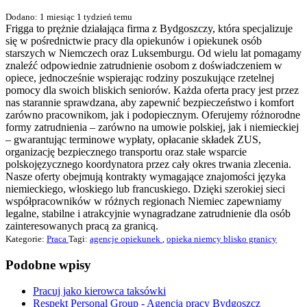
Dodano: 1 miesiąc 1 tydzień temu
Frigga to prężnie działająca firma z Bydgoszczy, która specjalizuje
się w pośrednictwie pracy dla opiekunów i opiekunek osób
starszych w Niemczech oraz Luksemburgu. Od wielu lat pomagamy
znaleźć odpowiednie zatrudnienie osobom z doświadczeniem w
opiece, jednocześnie wspierając rodziny poszukujące rzetelnej
pomocy dla swoich bliskich seniorów. Każda oferta pracy jest przez
nas starannie sprawdzana, aby zapewnić bezpieczeństwo i komfort
zarówno pracownikom, jak i podopiecznym. Oferujemy różnorodne
formy zatrudnienia – zarówno na umowie polskiej, jak i niemieckiej
– gwarantując terminowe wypłaty, opłacanie składek ZUS,
organizację bezpiecznego transportu oraz stałe wsparcie
polskojęzycznego koordynatora przez cały okres trwania zlecenia.
Nasze oferty obejmują kontrakty wymagające znajomości języka
niemieckiego, włoskiego lub francuskiego. Dzięki szerokiej sieci
współpracowników w różnych regionach Niemiec zapewniamy
legalne, stabilne i atrakcyjnie wynagradzane zatrudnienie dla osób
zainteresowanych pracą za granicą.
Kategorie:
Praca
Tagi:
agencje opiekunek
,
opieka niemcy blisko granicy
Podobne wpisy
Pracuj jako kierowca taksówki
Respekt Personal Group - Agencja pracy Bydgoszcz