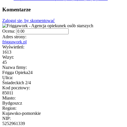
Komentarze
Zaloguj się, by skomentować
Ocena:
Adres strony:
friggawork.pl
Wyświetleń:
1613
Wizyt:
45
Nazwa firmy:
Frigga Opieka24
Ulica:
Śniadeckich 2/4
Kod pocztowy:
85011
Miasto:
Bydgoszcz
Region:
Kujawsko-pomorskie
NIP:
5252961339