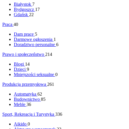
Białystok
7
Bydgoszcz
17
Gdańsk
22
Praca
40
Dam pracę
5
Darmowe ogłoszenia
1
Doradztwo personalne
6
Prawo i społeczeństwo
214
Blogi
14
Dzieci
9
Mniejszości seksualne
0
Produkcja przemysłowa
261
Automatyka
62
Budownictwo
85
Meble
36
Sport, Rekreacja i Turystyka
336
Aikido
0