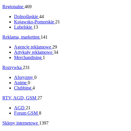
Regionalne
469
Dolnośląskie
44
Kujawsko-Pomorskie
21
Lubelskie
13
Reklama, marketing
141
Agencje reklamowe
29
Artykuły reklamowe
34
Merchandising
1
Rozrywka
231
Aforyzmy
0
Anime
0
Clubbing
4
RTV, AGD, GSM
27
AGD
21
Forum GSM
8
Sklepy internetowe
1397