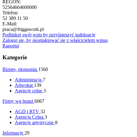
REGON:
52564604600000
Telefon:
52 389 11 50
E-Mail:
praca@friggawork.pl
Podlinkuj swój wpis by przyśpieszyć indeksację
Zaloguj się, by skontaktować się z właścicielem wpisu
Raportuj
Kategorie
Biznes, ekonomia
1560
Administracja
7
Adwokat
139
Agencje celne
3
Firmy wg branż
6067
AGD i RTV
32
Agencja Celna
3
Agencje artystyczne
8
Informacje
29