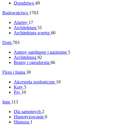
Doradztwo
49
Budownictwo
1763
Alarmy
17
Architektura
51
Architektura wnętrz
60
Dom
703
Anteny satelitarne i naziemne
5
Architektura
92
Bramy i ogrodzenia
66
Flora i fauna
30
Akcesoria zoologiczne
10
Koty
5
Psy
10
Inne
113
Dla samotnych
2
Hipnotyzowanie
0
Hipnoza
1